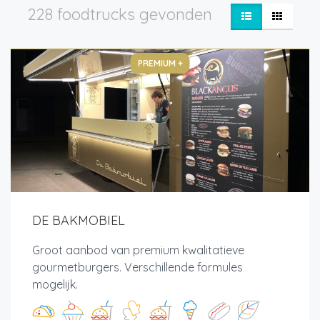
228 foodtrucks gevonden
PREMIUM +
DE BAKMOBIEL
Groot aanbod van premium kwalitatieve
gourmetburgers. Verschillende formules
mogelijk.