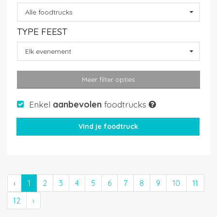
Alle foodtrucks
TYPE FEEST
Elk evenement
Meer filter opties
Enkel
aanbevolen
foodtrucks
‹
1
2
3
4
5
6
7
8
9
10
11
12
›