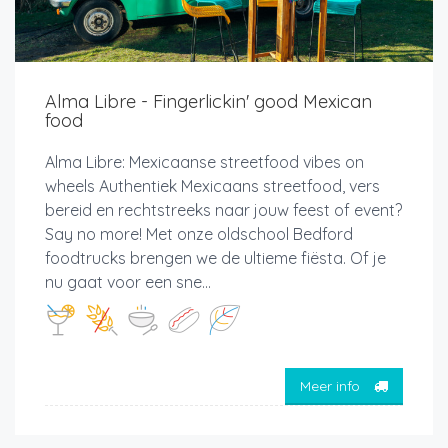
Alma Libre - Fingerlickin' good Mexican
food
Alma Libre: Mexicaanse streetfood vibes on
wheels Authentiek Mexicaans streetfood, vers
bereid en rechtstreeks naar jouw feest of event?
Say no more! Met onze oldschool Bedford
foodtrucks brengen we de ultieme fiësta. Of je
nu gaat voor een sne...
Meer info