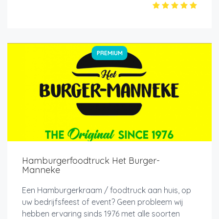
PREMIUM
Hamburgerfoodtruck Het Burger-
Manneke
Een Hamburgerkraam / foodtruck aan huis, op
uw bedrijfsfeest of event? Geen probleem wij
hebben ervaring sinds 1976 met alle soorten