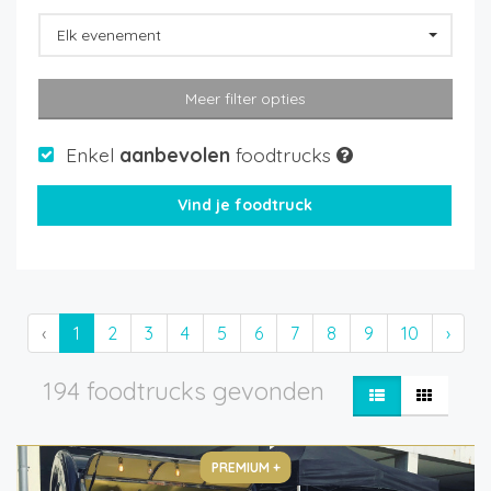
Elk evenement
Meer filter opties
Enkel
aanbevolen
foodtrucks
‹
1
2
3
4
5
6
7
8
9
10
›
194 foodtrucks gevonden
PREMIUM +