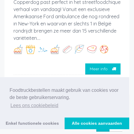
Copperdog past perfect in het streetfoodchique
verhaal van vandaag! Vanuit een exclusieve
Amerikaanse Ford ambulance die nog rondreed
in New-York en waarvan er slechts 1 in België
rondrijdt brengen ze meer dan 15 verschillende
variëteiten....
Meer info
Foodtruckbestellen maakt gebruik van cookies voor
de beste gebruikerservaring.
Lees ons cookiebeleid
‹
1
2
3
4
5
6
7
8
9
10
›
194 foodtrucks gevonden
Enkel functionele cookies
Alle cookies aanvaarden