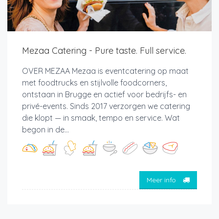
Mezaa Catering - Pure taste. Full service.
OVER MEZAA Mezaa is eventcatering op maat
met foodtrucks en stijlvolle foodcorners,
ontstaan in Brugge en actief voor bedrijfs- en
privé-events. Sinds 2017 verzorgen we catering
die klopt — in smaak, tempo en service. Wat
begon in de...
Meer info