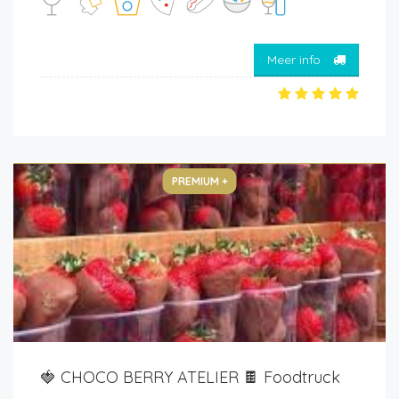
Meer info
PREMIUM +
🍓 CHOCO BERRY ATELIER 🍫 Foodtruck