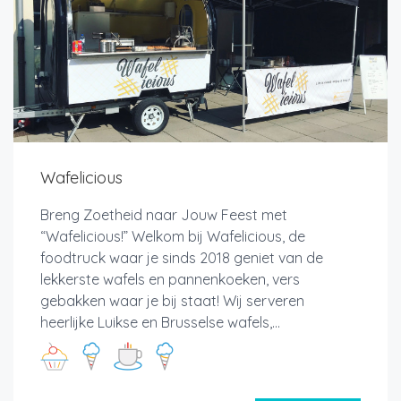
Wafelicious
Breng Zoetheid naar Jouw Feest met
“Wafelicious!” Welkom bij Wafelicious, de
foodtruck waar je sinds 2018 geniet van de
lekkerste wafels en pannenkoeken, vers
gebakken waar je bij staat! Wij serveren
heerlijke Luikse en Brusselse wafels,...