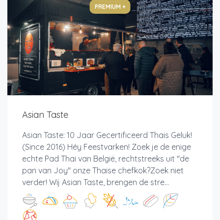
PREMIUM +
Asian Taste
Asian Taste: 10 Jaar Gecertificeerd Thais Geluk!
(Since 2016) Héy Feestvarken! Zoek je de enige
echte Pad Thai van België, rechtstreeks uit "de
pan van Joy" onze Thaise chefkok?Zoek niet
verder! Wij Asian Taste, brengen de stre...