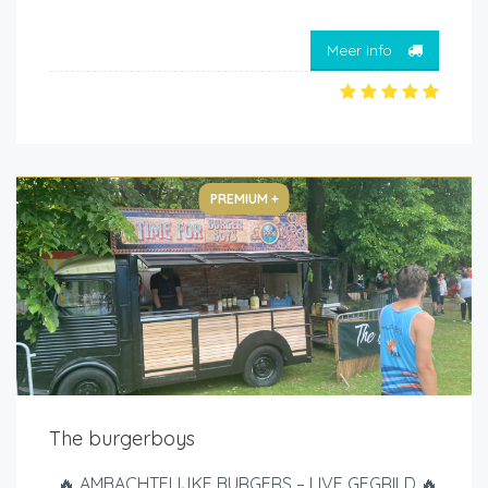
Meer info
PREMIUM +
The burgerboys
🔥 AMBACHTELIJKE BURGERS – LIVE GEGRILD 🔥