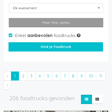
Elk evenement
Meer filter opties
Enkel
aanbevolen
foodtrucks
‹
1
2
3
4
5
6
7
8
9
10
11
›
206 foodtrucks gevonden