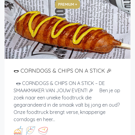
PREMIUM +
🌭 CORNDOGS & CHIPS ON A STICK 🎉
🌭 CORNDOGS & CHIPS ON A STICK – DE
SMAAKMAKER VAN JOUW EVENT! 🎉 Ben je op
zoek naar een unieke foodtruck die
gegarandeerd in de smaak valt bij jong en oud?
Onze foodtruck brengt verse, knapperige
corndogs en heer...