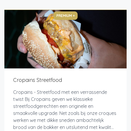
PREMIUM +
Cropains Streetfood
Cropains - Streetfood met een verrassende
twist Bij Cropains geven we klassieke
streetfoodgerechten een originele en
smaakvolle upgrade. Net zoals bij onze croques
werken we met dikke sneden ambachtelijk
brood van de bakker en uitsluitend met kwalit...