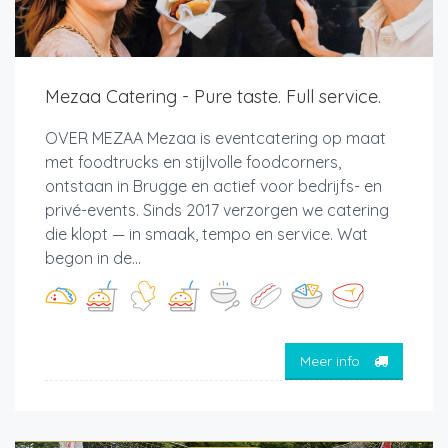
Mezaa Catering - Pure taste. Full service.
OVER MEZAA Mezaa is eventcatering op maat
met foodtrucks en stijlvolle foodcorners,
ontstaan in Brugge en actief voor bedrijfs- en
privé-events. Sinds 2017 verzorgen we catering
die klopt — in smaak, tempo en service. Wat
begon in de...
Meer info