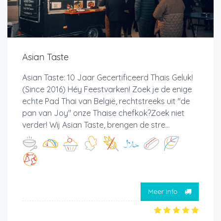
Asian Taste
Asian Taste: 10 Jaar Gecertificeerd Thais Geluk!
(Since 2016) Héy Feestvarken! Zoek je de enige
echte Pad Thai van België, rechtstreeks uit "de
pan van Joy" onze Thaise chefkok?Zoek niet
verder! Wij Asian Taste, brengen de stre...
Meer info