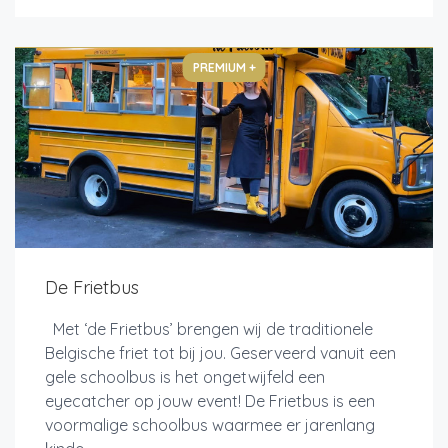
PREMIUM +
De Frietbus
Met ‘de Frietbus’ brengen wij de traditionele
Belgische friet tot bij jou. Geserveerd vanuit een
gele schoolbus is het ongetwijfeld een
eyecatcher op jouw event! De Frietbus is een
voormalige schoolbus waarmee er jarenlang