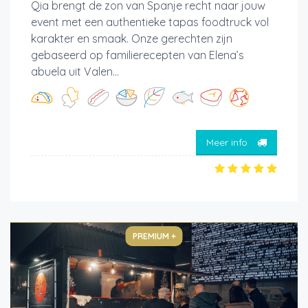
Qia brengt de zon van Spanje recht naar jouw
event met een authentieke tapas foodtruck vol
karakter en smaak. Onze gerechten zijn
gebaseerd op familierecepten van Elena’s
abuela uit Valen...
Meer info
PREMIUM +