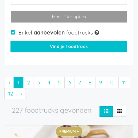
Meer filter opties
Enkel
aanbevolen
foodtrucks
‹
1
2
3
4
5
6
7
8
9
10
11
12
›
227 foodtrucks gevonden
PREMIUM +