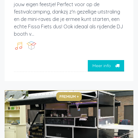
jouw eigen feestje! Perfect voor op de
festivalcamping, dankzij z'n gezellige uitstraling
en de mini-raves die je ermee kunt starten, een
echte Fissa Fiets dus! Ook ideaal als rijdende DJ
booth v...
Meer info
PREMIUM +