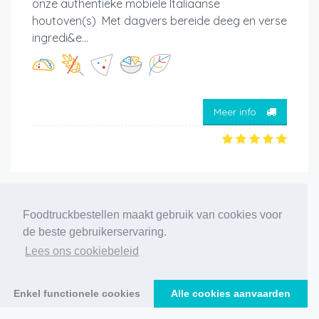
onze authentieke mobiele Italiaanse
houtoven(s) Met dagvers bereide deeg en verse
ingredi&e...
Meer info
‹
1
2
3
4
5
6
7
8
9
10
11
Foodtruckbestellen maakt gebruik van cookies voor
12
›
de beste gebruikerservaring.
Lees ons cookiebeleid
227 foodtrucks gevonden
Enkel functionele cookies
Alle cookies aanvaarden