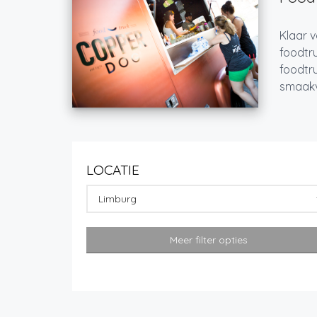
Klaar v
foodtru
foodtru
smaakvo
LOCATIE
Limburg
Meer filter opties