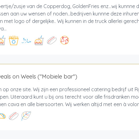
ertje/zusje van de Copperdog, GoldenFries enz...wij kunnne 
sen aan uw wensen of noden...bedrijven kunnne deze inhure
 met logo of dergelijke.. Wij kunnen in de truck allerlei ger
a...
als on Weels ("Mobiele bar")
op onze site. Wij zijn een professioneel catering bedrijf uit R
en. Uiteraard kunt u bij ons terecht voor alle frisdranken moc
jnen cava en alle biersoorten. Wij werken altijd met een à volon