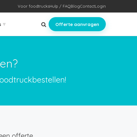
Voor foodtrucks
Hulp / FAQ
Blog
Contact
Login
▾
s
Offerte aanvragen
men?
oodtruckbestellen!
een offerte.