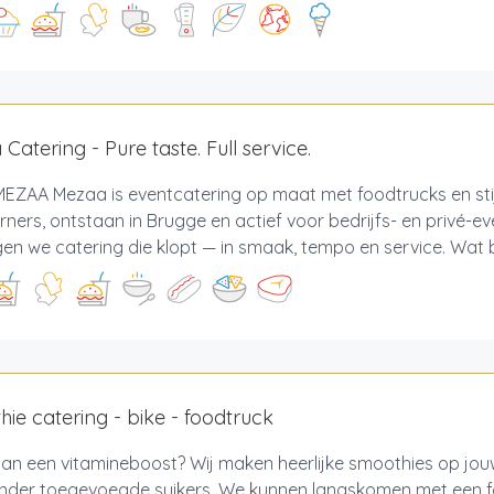
Catering - Pure taste. Full service.
EZAA Mezaa is eventcatering op maat met foodtrucks en stij
ners, ontstaan in Brugge en actief voor bedrijfs- en privé-ev
en we catering die klopt — in smaak, tempo en service. Wat b
ie catering - bike - foodtruck
an een vitamineboost? Wij maken heerlijke smoothies op jo
zonder toegevoegde suikers. We kunnen langskomen met een f