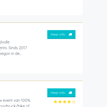
Meer info
lvolle
ents. Sinds 2017
egon in de...
Meer info
uw event van 100%
oodtruck/bike of