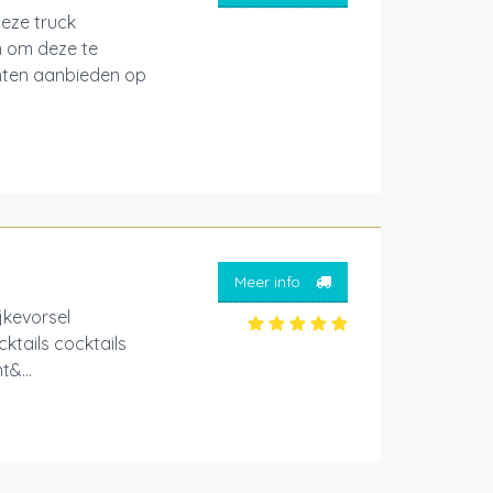
deze truck
n om deze te
echten aanbieden op
Meer info
ijkevorsel
ktails cocktails
t&...