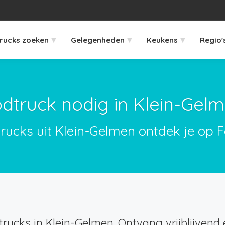
▾
▾
▾
rucks zoeken
Gelegenheden
Keukens
Regio'
dtruck nodig in Klein-Gel
trucks uit Klein-Gelmen ontdek je op F
rucks in Klein-Gelmen. Ontvang vrijblijvend 