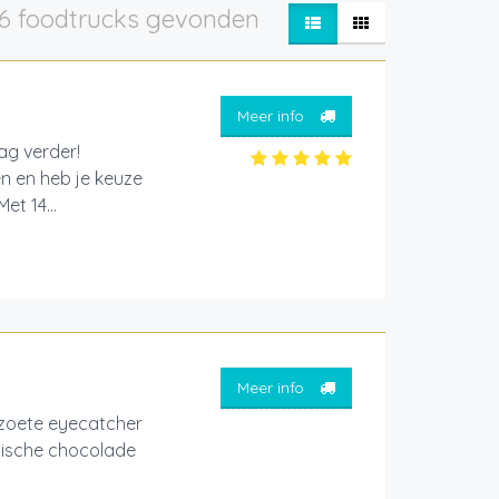
6 foodtrucks gevonden
Meer info
aag verder!
en en heb je keuze
et 14...
Meer info
oete eyecatcher
lgische chocolade