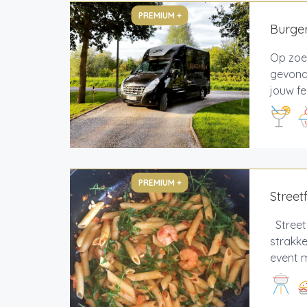
PREMIUM +
Burger
Op zoek
gevonde
jouw fe
PREMIUM +
Street
Street
strakk
event m