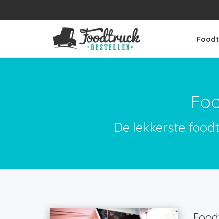
Foodt
Foo
De lekkerste food
Foodt