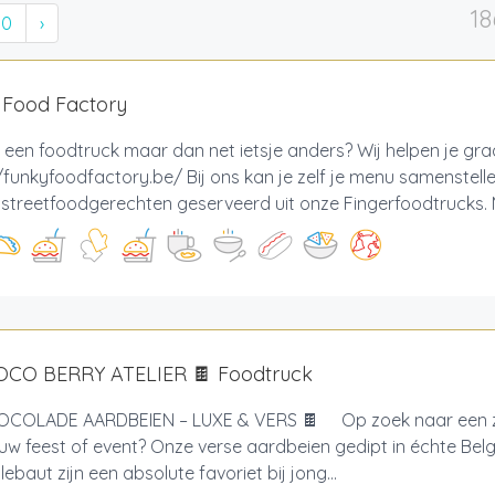
18
10
›
 Food Factory
 een foodtruck maar dan net ietsje anders? Wij helpen je gr
/funkyfoodfactory.be/ Bij ons kan je zelf je menu samenstell
e streetfoodgerechten geserveerd uit onze Fingerfoodtrucks. M
OCO BERRY ATELIER 🍫 Foodtruck
COLADE AARDBEIEN – LUXE & VERS 🍫 Op zoek naar een z
uw feest of event? Onze verse aardbeien gedipt in échte Be
lebaut zijn een absolute favoriet bij jong...