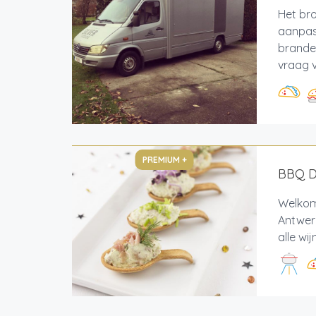
Het bro
aanpas
branden
vraag v
PREMIUM +
BBQ De
Welkom 
Antwerp
alle wi