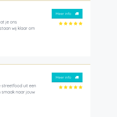
Meer info
at je ons
 staan wij klaar om
Meer info
streetfood uit een
en smaak naar jouw