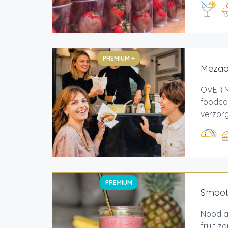
PREMIUM +
Mezaa 
OVER M
foodcor
verzorg
PREMIUM
Smooth
Nood a
fruit 