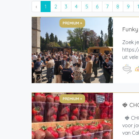
‹
1
2
3
4
5
6
7
8
9
PREMIUM +
Funky
Zoek je
https:/
uit vel
PREMIUM +
🍓 CH
🍓 CHO
voor jo
van Cal