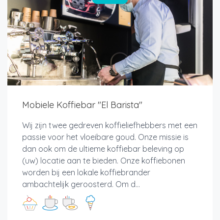
Mobiele Koffiebar "El Barista"
Wij zijn twee gedreven koffieliefhebbers met een
passie voor het vloeibare goud. Onze missie is
dan ook om de ultieme koffiebar beleving op
(uw) locatie aan te bieden. Onze koffiebonen
worden bij een lokale koffiebrander
ambachtelijk geroosterd. Om d...