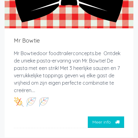
Mr Bowtie
Mr Bowtiedoor foodtrailerconcepts.be Ontdek
de unieke pasta-ervaring van Mr. Bowtie! De
pasta met een strik! Met 3 heerlijke sauzen en 7
verrukkelijke toppings geven wij elke gast de
vrijheid om zijn eigen perfecte combinatie te
creëren....
Meer info