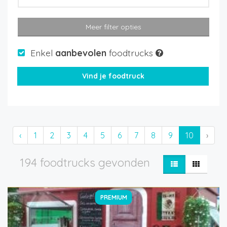
Meer filter opties
Enkel
aanbevolen
foodtrucks
‹
1
2
3
4
5
6
7
8
9
10
›
194 foodtrucks gevonden
PREMIUM