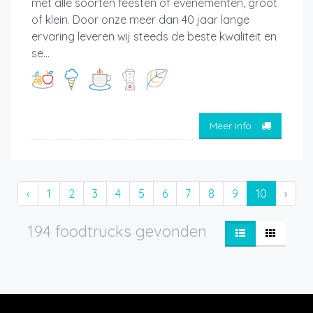
met alle soorten feesten of evenementen, groot
of klein. Door onze meer dan 40 jaar lange
ervaring leveren wij steeds de beste kwaliteit en
se...
Meer info
‹
1
2
3
4
5
6
7
8
9
10
›
194 foodtrucks gevonden