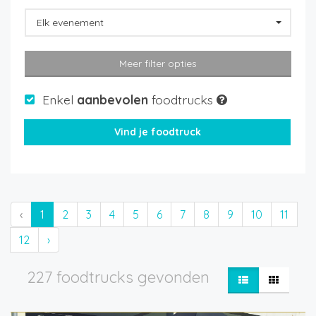
Elk evenement
Meer filter opties
Enkel
aanbevolen
foodtrucks
‹
1
2
3
4
5
6
7
8
9
10
11
12
›
227 foodtrucks gevonden