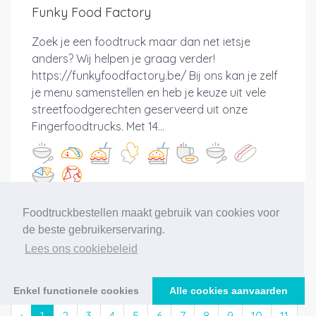
Funky Food Factory
Zoek je een foodtruck maar dan net ietsje
anders? Wij helpen je graag verder!
https://funkyfoodfactory.be/ Bij ons kan je zelf
je menu samenstellen en heb je keuze uit vele
streetfoodgerechten geserveerd uit onze
Fingerfoodtrucks. Met 14...
Foodtruckbestellen maakt gebruik van cookies voor
Meer info
de beste gebruikerservaring.
Lees ons cookiebeleid
Enkel functionele cookies
Alle cookies aanvaarden
‹
1
2
3
4
5
6
7
8
9
10
11