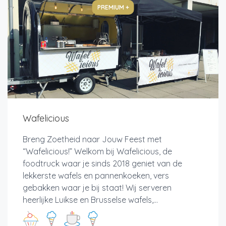
PREMIUM +
Wafelicious
Breng Zoetheid naar Jouw Feest met
“Wafelicious!” Welkom bij Wafelicious, de
foodtruck waar je sinds 2018 geniet van de
lekkerste wafels en pannenkoeken, vers
gebakken waar je bij staat! Wij serveren
heerlijke Luikse en Brusselse wafels,...