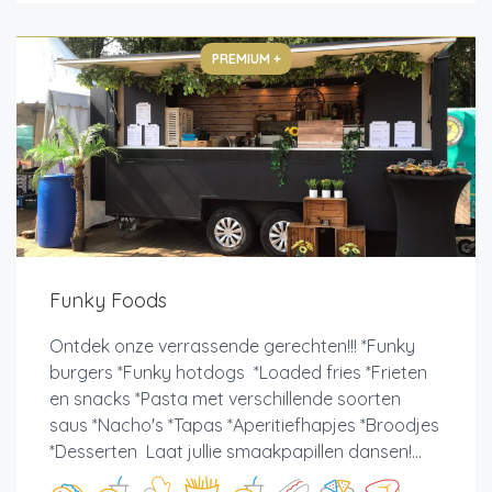
PREMIUM +
Funky Foods
Ontdek onze verrassende gerechten!!! *Funky
burgers *Funky hotdogs *Loaded fries *Frieten
en snacks *Pasta met verschillende soorten
saus *Nacho's *Tapas *Aperitiefhapjes *Broodjes
*Desserten Laat jullie smaakpapillen dansen!...