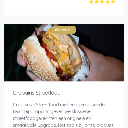
PREMIUM +
Cropains Streetfood
Cropains - Streetfood met een verrassende
twist Bij Cropains geven we klassieke
streetfoodgerechten een originele en
smaakvolle upgrade. Net zoals bij onze croques