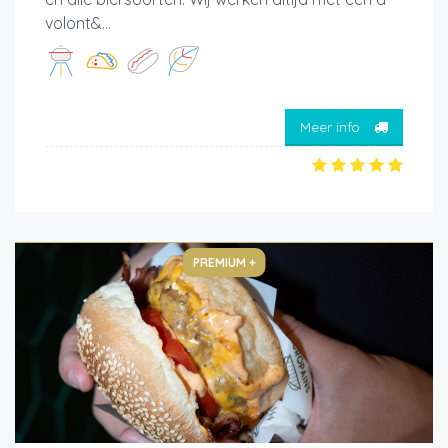
volont&...
Meer info
PREMIUM +