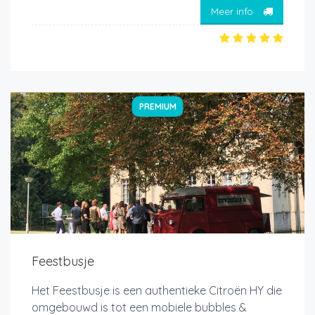
Meer info
PREMIUM
Feestbusje
Het Feestbusje is een authentieke Citroën HY die
omgebouwd is tot een mobiele bubbles &