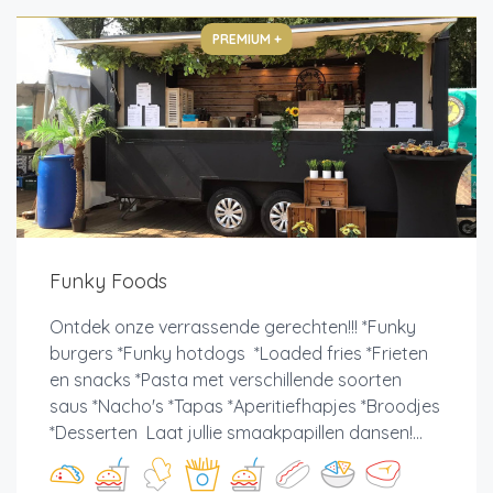
PREMIUM +
Funky Foods
Ontdek onze verrassende gerechten!!! *Funky
burgers *Funky hotdogs *Loaded fries *Frieten
en snacks *Pasta met verschillende soorten
saus *Nacho's *Tapas *Aperitiefhapjes *Broodjes
*Desserten Laat jullie smaakpapillen dansen!...