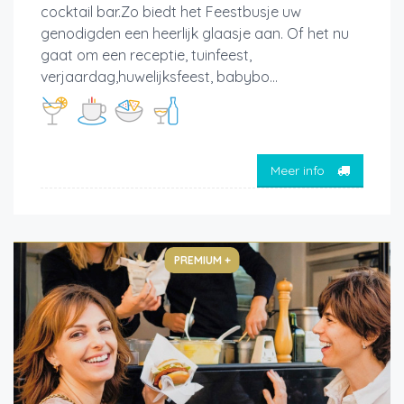
cocktail bar.Zo biedt het Feestbusje uw
genodigden een heerlijk glaasje aan. Of het nu
gaat om een receptie, tuinfeest,
verjaardag,huwelijksfeest, babybo...
Meer info
PREMIUM +