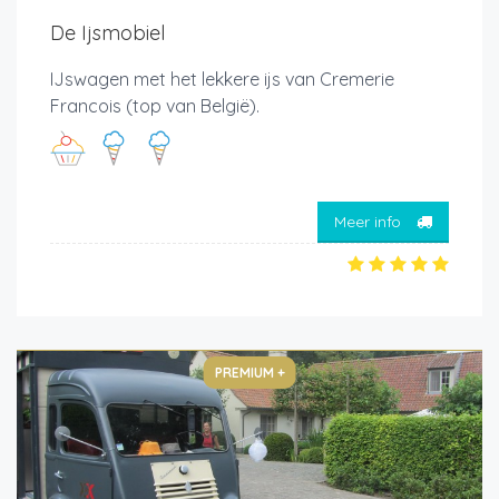
De Ijsmobiel
IJswagen met het lekkere ijs van Cremerie
Francois (top van België).
Meer info
PREMIUM +