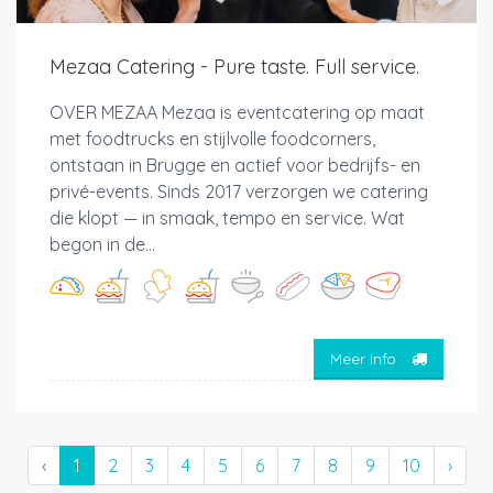
Mezaa Catering - Pure taste. Full service.
OVER MEZAA Mezaa is eventcatering op maat
met foodtrucks en stijlvolle foodcorners,
ontstaan in Brugge en actief voor bedrijfs- en
privé-events. Sinds 2017 verzorgen we catering
die klopt — in smaak, tempo en service. Wat
begon in de...
Meer info
‹
1
2
3
4
5
6
7
8
9
10
›