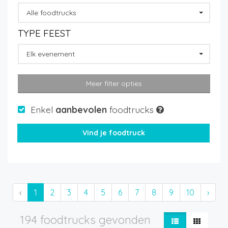
Alle foodtrucks
TYPE FEEST
Elk evenement
Meer filter opties
Enkel
aanbevolen
foodtrucks
‹
1
2
3
4
5
6
7
8
9
10
›
194 foodtrucks gevonden