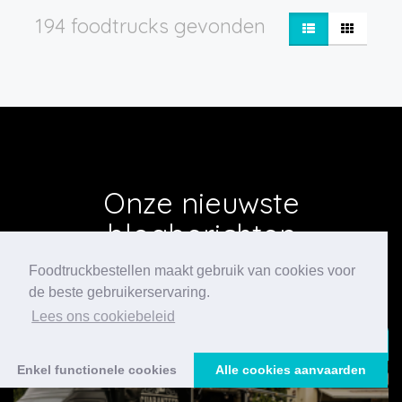
194 foodtrucks gevonden
Onze nieuwste
blogberichten
Foodtruckbestellen maakt gebruik van cookies voor
de beste gebruikerservaring.
Lees ons cookiebeleid
24/07/2026
Enkel functionele cookies
Alle cookies aanvaarden