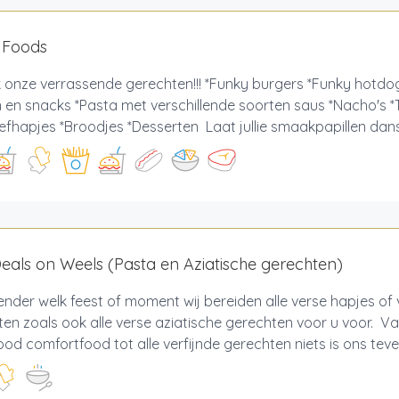
 Foods
 onze verrassende gerechten!!! *Funky burgers *Funky hotdo
n en snacks *Pasta met verschillende soorten saus *Nacho's 
iefhapjes *Broodjes *Desserten Laat jullie smaakpapillen danse
als on Weels (Pasta en Aziatische gerechten)
nder welk feest of moment wij bereiden alle verse hapjes of
en zoals ook alle verse aziatische gerechten voor u voor. Va
ood comfortfood tot alle verfijnde gerechten niets is ons teveel