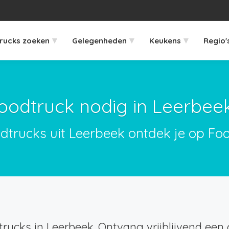
▾
▾
▾
rucks zoeken
Gelegenheden
Keukens
Regio'
oodtruck nodig in Leerbee
odtrucks uit Leerbeek ontdek je op Foo
rucks in Leerbeek. Ontvang vrijblijvend een o