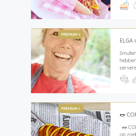
PREMIUM +
ELGA o
Smullen
hebben 
servere
PREMIUM +
🌭 CO
🌭 COR
op zoek