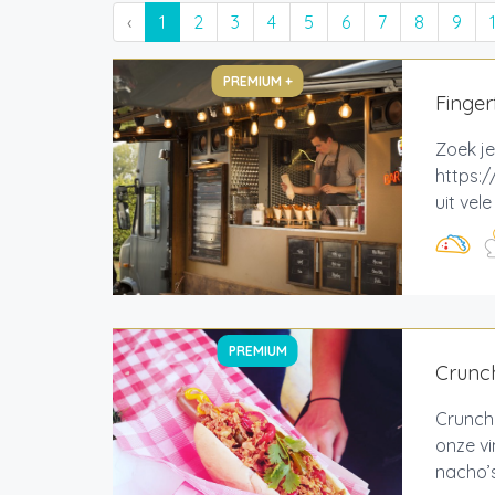
‹
1
2
3
4
5
6
7
8
9
PREMIUM +
Finger
Zoek je
https:/
uit vel
PREMIUM
Crunch
Crunch
onze vi
nacho’s