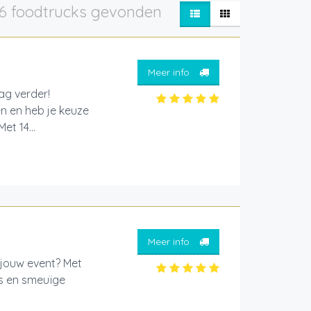
6 foodtrucks gevonden
Meer info
aag verder!
en en heb je keuze
et 14...
Meer info
 jouw event? Met
gs en smeuïge