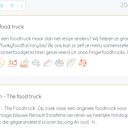
20
10
11
›
food truck
 een foodtruck maar dan net ietsje anders? Wij helpen je gr
/funkyfoodfactory.be/ Bij ons kan je zelf je menu samenstell
e streetfoodgerechten geserveerd uit onze Fingerfoodtrucks. M
 - The food truck
 – The Foodtruck Op zoek naar een originele foodtruck voor
ntage blauwe Renault Estafette serveren wij heerlijke hotdo
 die gegarandeerd scoren bij jong én oud. H...