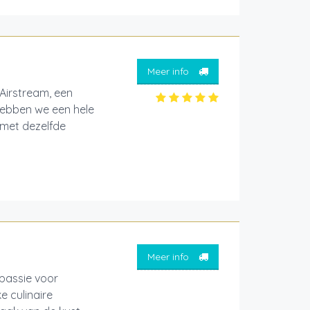
Meer info
Airstream, een
 hebben we een hele
 met dezelfde
Meer info
passie voor
 culinaire