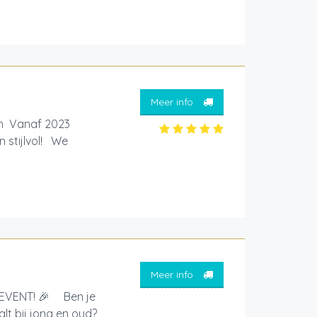
Meer info
nen Vanaf 2023
n stijlvol! We
Meer info
EVENT! 🎉 Ben je
lt bij jong en oud?