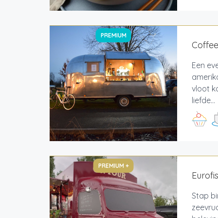
PREMIUM
Coffe
Een ev
amerika
vloot k
liefde...
PREMIUM +
Eurofi
Stap bi
zeevruc