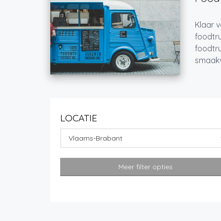
Klaar v
foodtru
foodtru
smaakvo
LOCATIE
Vlaams-Brabant
Meer filter opties