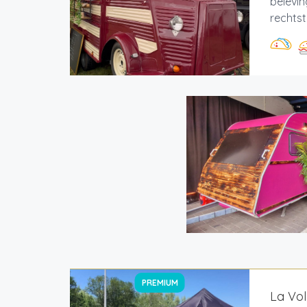
belevin
rechtstr
PREMIUM
La Vol