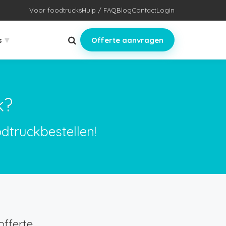
Voor foodtrucks
Hulp / FAQ
Blog
Contact
Login
▾
s
Offerte aanvragen
k?
dtruckbestellen!
fferte.