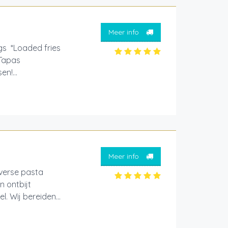
Meer info
gs *Loaded fries
*Tapas
n!...
Meer info
 verse pasta
n ontbijt
. Wij bereiden...