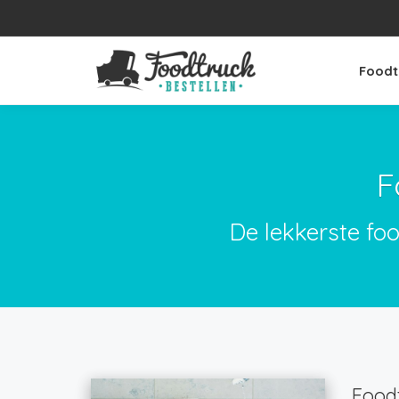
Foodt
F
De lekkerste fo
Foodt