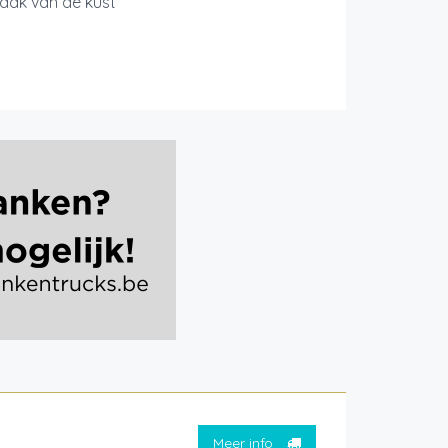
smaak van de kust
Meer info