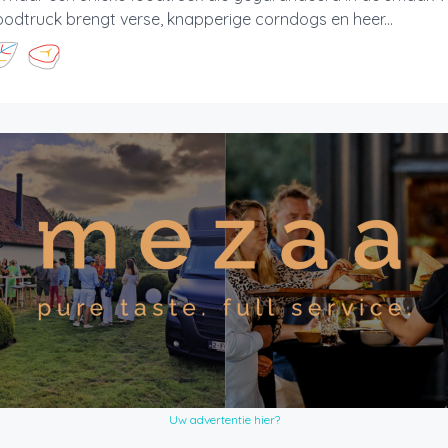
odtruck brengt verse, knapperige corndogs en heer...
Uw advertentie hier?