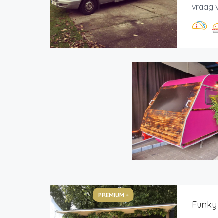
vraag v
PREMIUM +
Funky