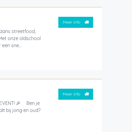
Meer info
aans streetfood,
 Met onze oldschool
een sne...
Meer info
EVENT! 🎉 Ben je
lt bij jong en oud?