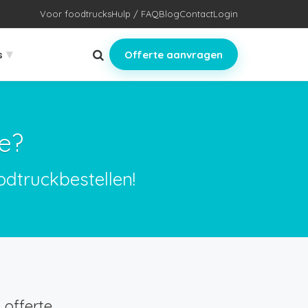
Voor foodtrucks
Hulp / FAQ
Blog
Contact
Login
▾
s
Offerte aanvragen
e?
odtruckbestellen!
offerte.