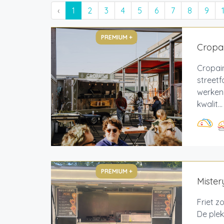
‹
1
2
3
4
5
6
7
8
9
PREMIUM +
Cropai
Cropain
streetf
werken
kwalit...
PREMIUM +
Mistery
Friet z
De plek