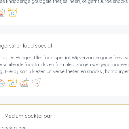
se knapperige goudgele frietjes, heerlijke gefrituurde snacks e
gerstiller food special
bij De Hongerstiller food special. Wij verzorgen jouw feest va
erschillende foodtrucks en formules zorgen we gegarandeer
g.. Hierbij kan u kiezen uit verse frieten en snacks , hamburger
 - Medium cocktailbar
 cocktailbar