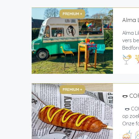
PREMIUM +
Alma L
Alma Li
vers be
Bedford
PREMIUM +
🌭 CO
🌭 COR
op zoek
Onze fo