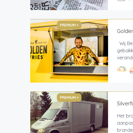
PREMIUM +
Golden
Wij Bel
gebakke
verande
PREMIUM +
Silver
Het bro
aanpas
branden