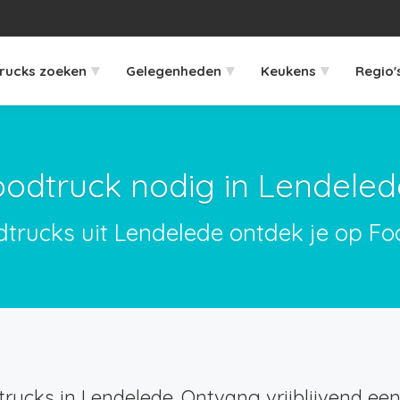
▾
▾
▾
rucks zoeken
Gelegenheden
Keukens
Regio'
oodtruck nodig in Lendeled
dtrucks uit Lendelede ontdek je op Fo
rucks in Lendelede. Ontvang vrijblijvend een 