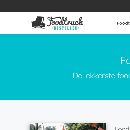
Foodt
F
De lekkerste foo
Foodt