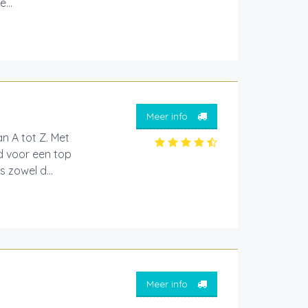
...
Meer info
n A tot Z. Met
d voor een top
s zowel d...
Meer info