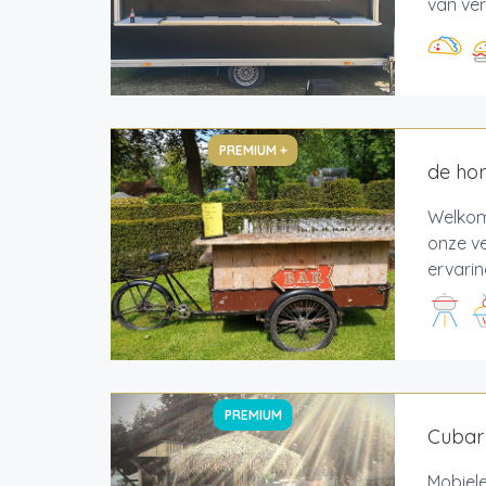
van ver
PREMIUM +
de hon
Welkom 
onze v
ervarin
PREMIUM
Cubar
Mobiele