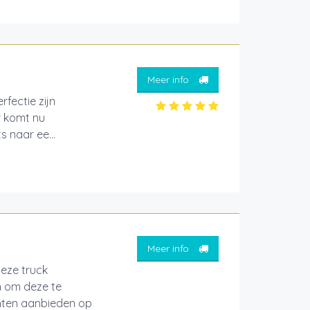
Meer info
rfectie zijn
r komt nu
 naar ee...
Meer info
deze truck
n om deze te
echten aanbieden op