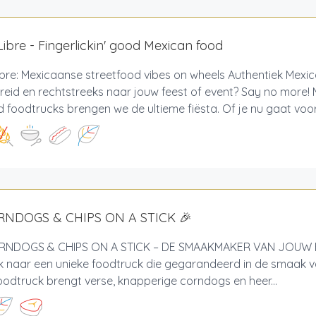
ibre - Fingerlickin' good Mexican food
bre: Mexicaanse streetfood vibes on wheels Authentiek Mexic
reid en rechtstreeks naar jouw feest of event? Say no more!
 foodtrucks brengen we de ultieme fiësta. Of je nu gaat voor 
RNDOGS & CHIPS ON A STICK 🎉
NDOGS & CHIPS ON A STICK – DE SMAAKMAKER VAN JOUW 
 naar een unieke foodtruck die gegarandeerd in de smaak va
odtruck brengt verse, knapperige corndogs en heer...