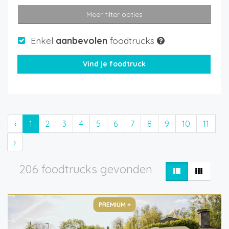
Meer filter opties
Enkel
aanbevolen
foodtrucks
‹
1
2
3
4
5
6
7
8
9
10
11
›
206 foodtrucks gevonden
PREMIUM +