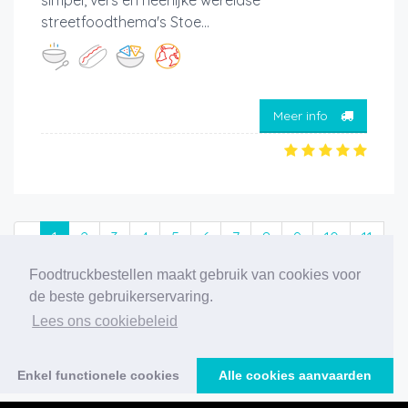
streetfoodthema's Stoe...
Meer info
‹
1
2
3
4
5
6
7
8
9
10
11
›
Foodtruckbestellen maakt gebruik van cookies voor
de beste gebruikerservaring.
206 foodtrucks gevonden
Lees ons cookiebeleid
Enkel functionele cookies
Alle cookies aanvaarden