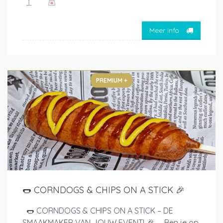
Meer info
PREMIUM +
🌭 CORNDOGS & CHIPS ON A STICK 🎉
🌭 CORNDOGS & CHIPS ON A STICK – DE
SMAAKMAKER VAN JOUW EVENT! 🎉 Ben je op