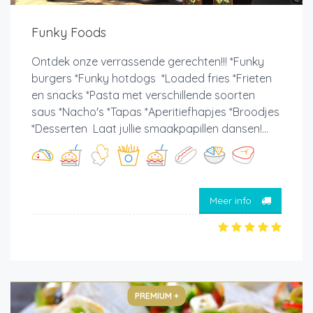
Funky Foods
Ontdek onze verrassende gerechten!!! *Funky
burgers *Funky hotdogs *Loaded fries *Frieten
en snacks *Pasta met verschillende soorten
saus *Nacho's *Tapas *Aperitiefhapjes *Broodjes
*Desserten Laat jullie smaakpapillen dansen!...
Meer info
PREMIUM +