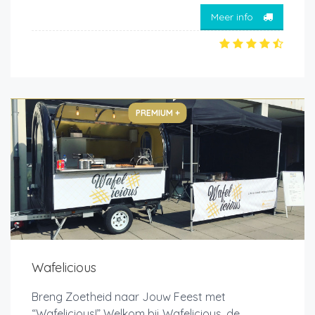
Meer info
PREMIUM +
Wafelicious
Breng Zoetheid naar Jouw Feest met
“Wafelicious!” Welkom bij Wafelicious, de