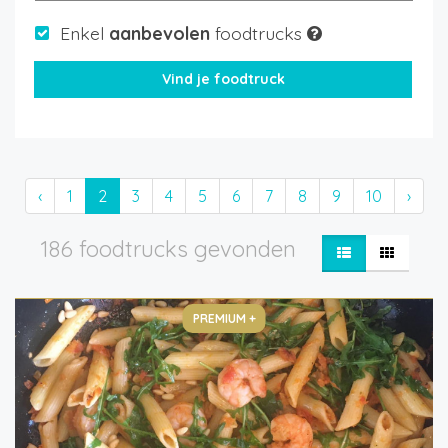
Enkel
aanbevolen
foodtrucks
‹
1
2
3
4
5
6
7
8
9
10
›
186 foodtrucks gevonden
PREMIUM +