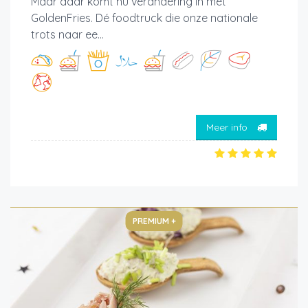
Maar daar komt nu verandering in met
GoldenFries. Dé foodtruck die onze nationale
trots naar ee...
Meer info
PREMIUM +