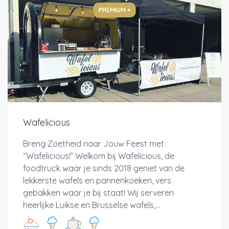
PREMIUM +
Wafelicious
Breng Zoetheid naar Jouw Feest met
“Wafelicious!” Welkom bij Wafelicious, de
foodtruck waar je sinds 2018 geniet van de
lekkerste wafels en pannenkoeken, vers
gebakken waar je bij staat! Wij serveren
heerlijke Luikse en Brusselse wafels,...