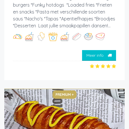
burgers *Funky hotdogs *Loaded fries *Frieten
en snacks *Pasta met verschillende soorten
saus *Nacho's *Tapas *Aperitiefhapjes *Broodjes
*Desserten Laat jullie smaakpapillen dansen!...
Meer info
PREMIUM +