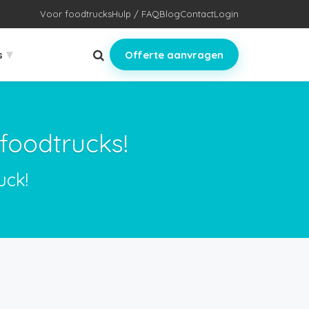
Voor foodtrucks
Hulp / FAQ
Blog
Contact
Login
▾
s
Offerte aanvragen
foodtrucks!
uck!