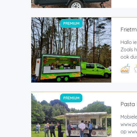
PREMIUM
Frietm
Hallo i
Zoals h
ook dus
PREMIUM
Pasta 
Mobiele
www.pas
op www.