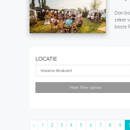
Dan boe
zeker v
beste 
LOCATIE
Vlaams-Brabant
Meer filter opties
‹
1
2
3
4
5
6
7
8
9