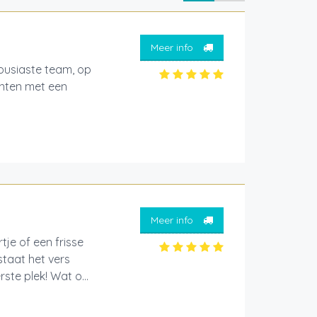
Meer info
housiaste team, op
lanten met een
Meer info
je of een frisse
staat het vers
te plek! Wat o...