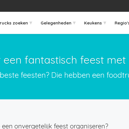
▾
▾
▾
rucks zoeken
Gelegenheden
Keukens
Regio'
 een fantastisch feest met 
beste feesten? Die hebben een foodtr
e een onvergetelijk feest organiseren?