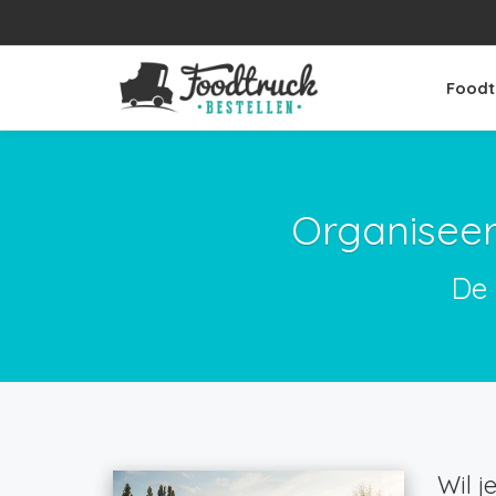
Foodt
Organiseer
De 
Wil j