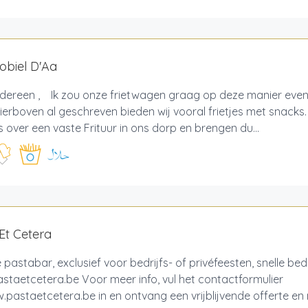
obiel D'Aa
edereen , Ik zou onze frietwagen graag op deze manier even
ierboven al geschreven bieden wij vooral frietjes met snacks
 over een vaste Frituur in ons dorp en brengen du...
Et Cetera
 pastabar, exclusief voor bedrijfs- of privéfeesten, snelle bedri
taetcetera.be Voor meer info, vul het contactformulier
pastaetcetera.be in en ontvang een vrijblijvende offerte en me