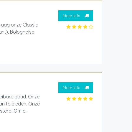
Meer info
raag onze Classic
ant), Bolognaise
Meer info
oeibare goud. Onze
aan te bieden. Onze
terd. Om d...