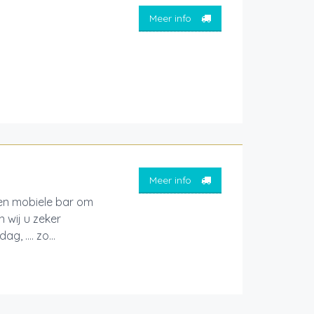
Meer info
Meer info
een mobiele bar om
 wij u zeker
g, …. zo...