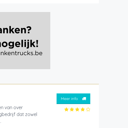
Meer info
en van over
gbedrijf dat zowel
.