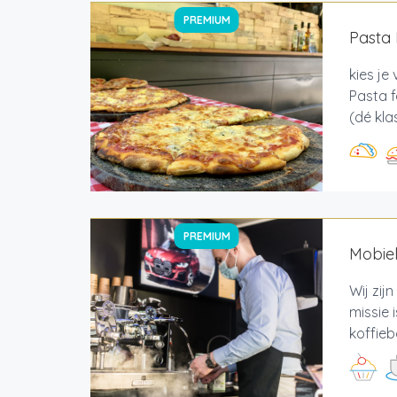
PREMIUM
Pasta 
kies je
Pasta f
(dé klas
PREMIUM
Mobiel
Wij zij
missie 
koffieb