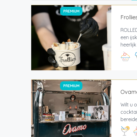
PREMIUM
Frolli
ROLLED 
een ijs
heerlijk
PREMIUM
Ovamo
Wilt u 
cocktai
bereide