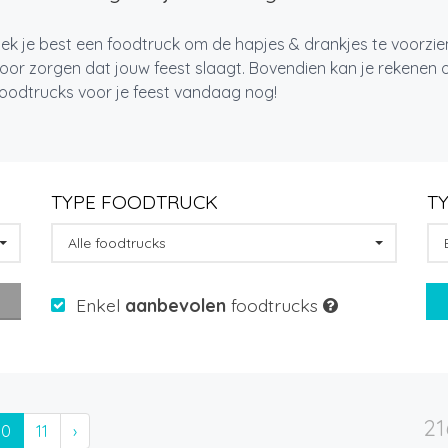
k je best een foodtruck om de hapjes & drankjes te voorzien
oor zorgen dat jouw feest slaagt. Bovendien kan je rekenen op
foodtrucks voor je feest vandaag nog!
TYPE FOODTRUCK
T
Alle foodtrucks
Enkel
aanbevolen
foodtrucks
21
10
11
›