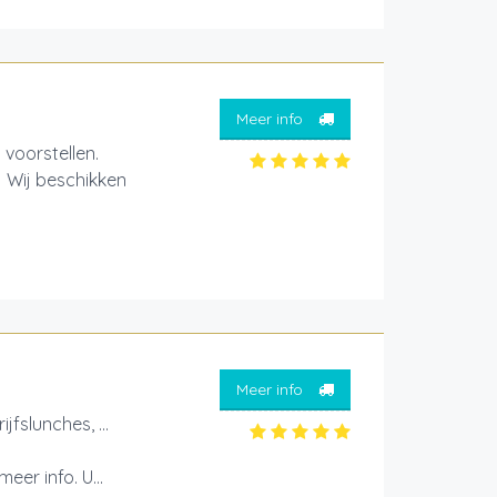
Meer info
 voorstellen.
. Wij beschikken
Meer info
jfslunches, ...
er info. U...