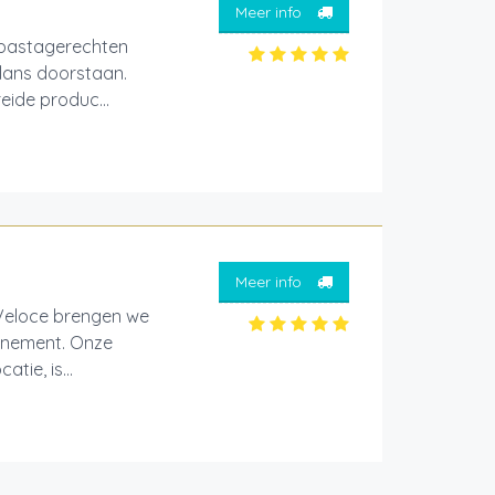
Meer info
 pastagerechten
glans doorstaan.
eide produc...
Meer info
aVeloce brengen we
venement. Onze
tie, is...