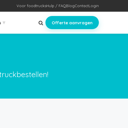
Voor foodtrucks
Hulp / FAQ
Blog
Contact
Login
▾
s
Offerte aanvragen
truckbestellen!