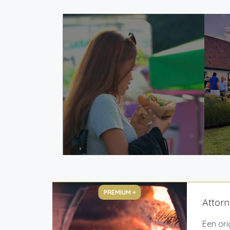
PREMIUM +
Attorn
Een ori