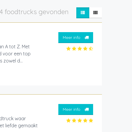
4 foodtrucks gevonden
Meer info
n A tot Z. Met
d voor een top
s zowel d...
Meer info
odtruck waar
et liefde gemaakt