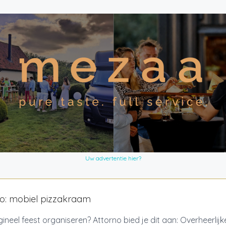
Uw advertentie hier?
o: mobiel pizzakraam
gineel feest organiseren? Attorno bied je dit aan: Overheerlijk