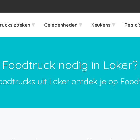
▾
▾
▾
rucks zoeken
Gelegenheden
Keukens
Regio'
Foodtruck nodig in Loker?
oodtrucks uit Loker ontdek je op Food