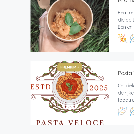
Ritor
Een tr
die de 
Een en 
PREMIUM +
Pasta
Ontdek
de rijk
foodtru