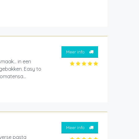
Meer info
maak... in een
 gebakken. Easy to
tomatensa...
Meer info
 verse pasta