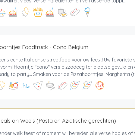
kwaliteit vlees, verse ingrediënten en verrassende toppi...
oorntjes Foodtruck - Cono Belgium
eens echte Italiaanse streetfood voor uw feest! Uw favoriete s
vorm! Hoorntje "cono" vers pizzadeeg ter plaatse gevuld en
Ready to party... Smaken voor de Pizzahoorntjes: Margherita (
als on Weels (Pasta en Aziatische gerechten)
nder welk feest of moment wij bereiden alle verse hapjes of