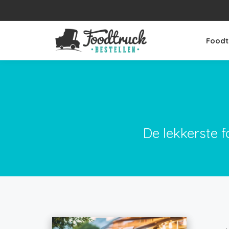
Foodt
De lekkerste f