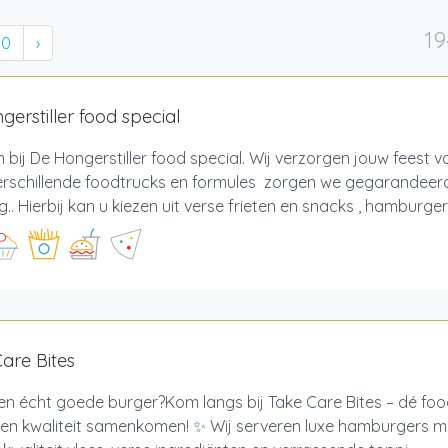
19
10
›
gerstiller food special
bij De Hongerstiller food special. Wij verzorgen jouw feest va
erschillende foodtrucks en formules zorgen we gegarandeer
g.. Hierbij kan u kiezen uit verse frieten en snacks , hamburger
are Bites
een écht goede burger?Kom langs bij Take Care Bites – dé fo
en kwaliteit samenkomen! ✨ Wij serveren luxe hamburgers m