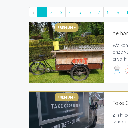
‹
1
2
3
4
5
6
7
8
9
PREMIUM +
de hon
Welkom 
onze v
ervarin
PREMIUM +
Take C
Zin in 
smaak 