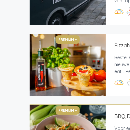
van top
PREMIUM +
Pizzah
Bestel 
nieuwe 
eat... 
PREMIUM +
BBQ De
Voor ee