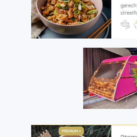
gerecht
streetf
PREMIUM +