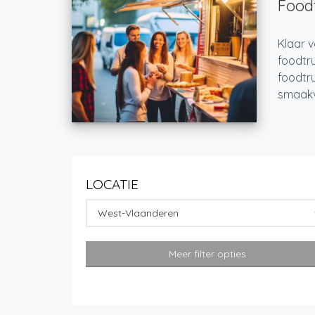
Foodt
Klaar v
foodtru
foodtru
smaakvo
LOCATIE
West-Vlaanderen
Meer filter opties