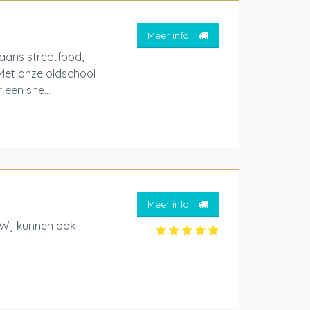
Meer info
aans streetfood,
 Met onze oldschool
een sne...
Meer info
 Wij kunnen ook