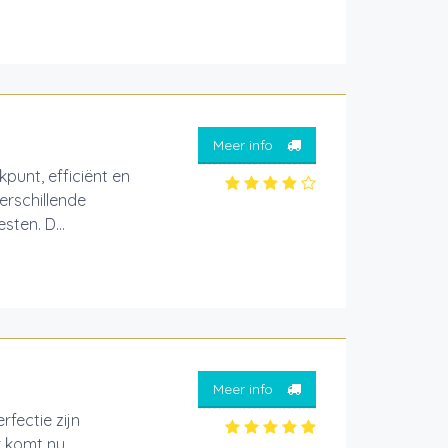
Meer info
kpunt, efficiënt en
erschillende
ten. D...
Meer info
rfectie zijn
r komt nu