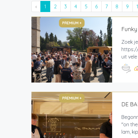
‹
1
2
3
4
5
6
7
8
9
PREMIUM +
Funky
Zoek je
https:/
uit vel
PREMIUM +
DE B
Begonne
"on th
lam, ki