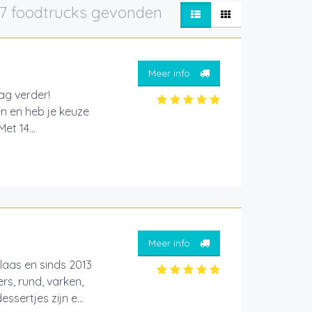
7 foodtrucks gevonden
Meer info
aag verder!
en en heb je keuze
et 14...
Meer info
laas en sinds 2013
s, rund, varken,
sertjes zijn e...