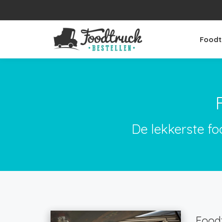
Foodt
De lekkerste fo
Foodt