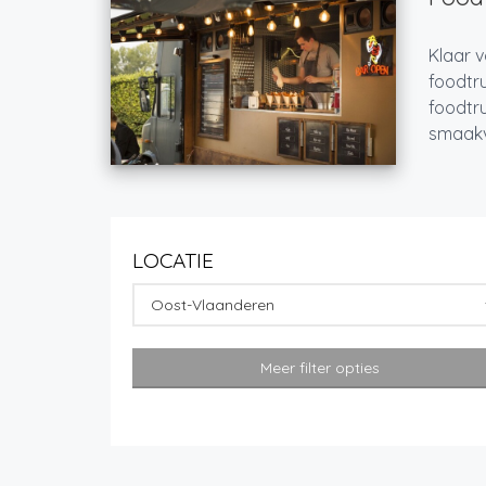
Klaar v
foodtru
foodtru
smaakvo
LOCATIE
Oost-Vlaanderen
Meer filter opties