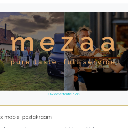
Uw advertentie hier?
no: mobiel pastakraam