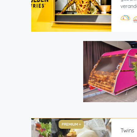
verande
PREMIUM +
Twins