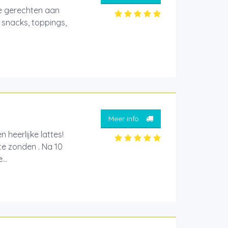
e gerechten aan
, snacks, toppings,
Meer info
 heerlijke lattes!
te zonden . Na 10
..