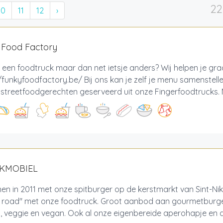
22
10
11
12
›
 Food Factory
 een foodtruck maar dan net ietsje anders? Wij helpen je gr
/funkyfoodfactory.be/ Bij ons kan je zelf je menu samenstell
e streetfoodgerechten geserveerd uit onze Fingerfoodtrucks. M
AKMOBIEL
n in 2011 met onze spitburger op de kerstmarkt van Sint-Nik
e road" met onze foodtruck. Groot aanbod aan gourmetburger
p, veggie en vegan. Ook al onze eigenbereide aperohapje en des