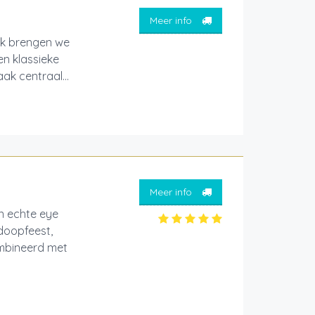
Meer info
ck brengen we
en klassieke
ak centraal...
Meer info
n echte eye
 doopfeest,
combineerd met