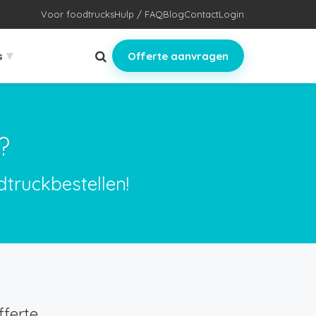
Voor foodtrucks
Hulp / FAQ
Blog
Contact
Login
▾
s
Offerte aanvragen
?
dtruckbestellen!
ferte.