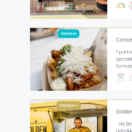
PREMIUM
Conce
1 partn
gemakk
formule
PREMIUM +
Golden
Wij Bel
gebakke