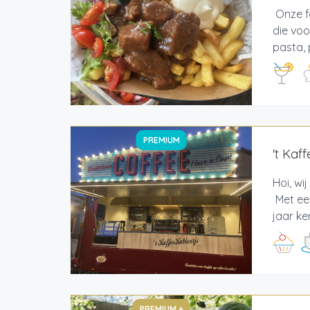
Onze f
die voo
pasta, 
PREMIUM
't Kaf
Hoi, wi
Met een
jaar ke
PREMIUM +