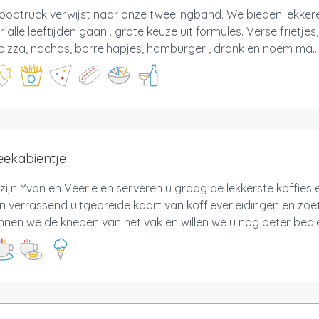
oodtruck verwijst naar onze tweelingband. We bieden lekker
r alle leeftijden gaan . grote keuze uit formules. Verse frietjes
pizza, nachos, borrelhapjes, hamburger , drank en noem ma...
feekabientje
j zijn Yvan en Veerle en serveren u graag de lekkerste koffies en
 verrassend uitgebreide kaart van koffieverleidingen en zoe
nnen we de knepen van het vak en willen we u nog beter bedie.