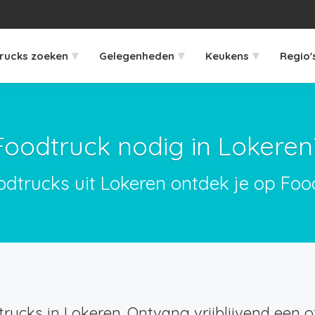
▾
▾
▾
rucks zoeken
Gelegenheden
Keukens
Regio'
Foodtruck nodig in Lokeren
odtrucks uit Lokeren ontdek je op Foo
rucks in Lokeren. Ontvang vrijblijvend een of