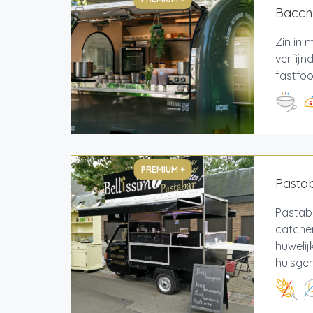
Bacch
Zin in
verfijn
fastfoo
PREMIUM +
Pastab
Pastab
catcher
huwelij
huisgem