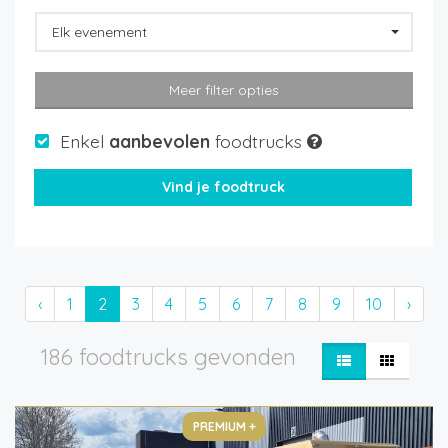
Elk evenement
Meer filter opties
Enkel
aanbevolen
foodtrucks
‹
1
2
3
4
5
6
7
8
9
10
›
186 foodtrucks gevonden
PREMIUM +