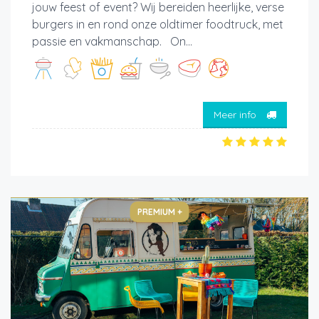
jouw feest of event? Wij bereiden heerlijke, verse
burgers in en rond onze oldtimer foodtruck, met
passie en vakmanschap. On...
Meer info
PREMIUM +