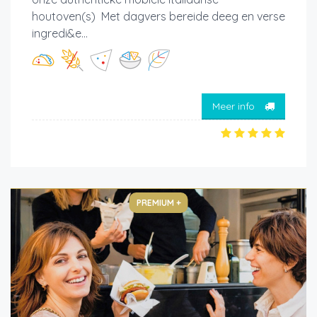
houtoven(s) Met dagvers bereide deeg en verse
ingredi&e...
Meer info
PREMIUM +