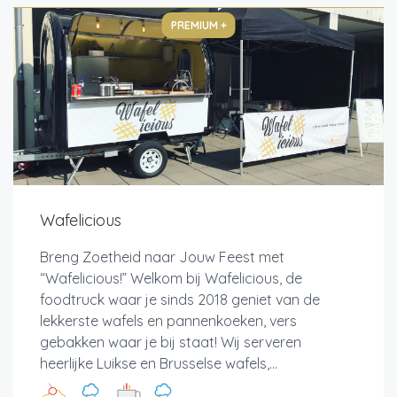
PREMIUM +
Wafelicious
Breng Zoetheid naar Jouw Feest met
“Wafelicious!” Welkom bij Wafelicious, de
foodtruck waar je sinds 2018 geniet van de
lekkerste wafels en pannenkoeken, vers
gebakken waar je bij staat! Wij serveren
heerlijke Luikse en Brusselse wafels,...