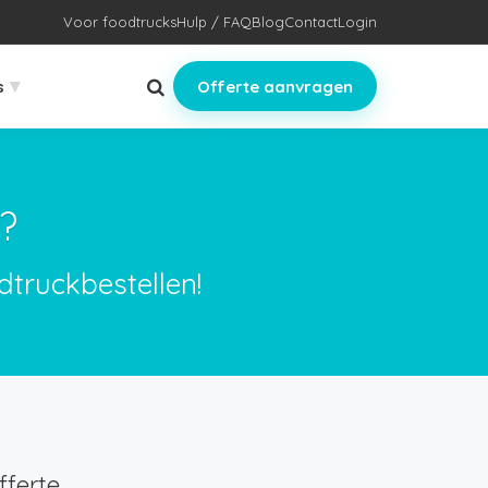
Voor foodtrucks
Hulp / FAQ
Blog
Contact
Login
▾
s
Offerte aanvragen
?
dtruckbestellen!
ferte.