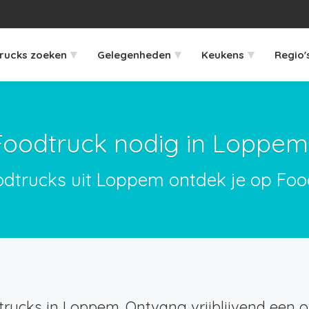
▾
▾
▾
rucks zoeken
Gelegenheden
Keukens
Regio'
Foodtruck nodig in Loppem
odtrucks uit Loppem ontdek je op Foo
rucks in Loppem. Ontvang vrijblijvend een of