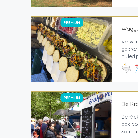
PREMIUM
Wagyu
Verwen
gepreze
pulled 
PREMIUM
De Kr
De Krok
ook bed
Samen m