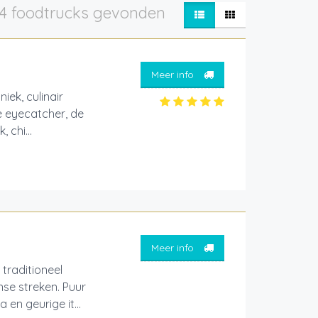
4 foodtrucks gevonden
Meer info
iek, culinair
e eyecatcher, de
 chi...
Meer info
traditioneel
nse streken. Puur
en geurige it...