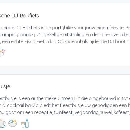
ische DJ Bakfiets
jdende DJ Bakfiets is dé partybike voor jouw eigen feestje! P
lcamping, dankzij z'n gezellige uitstraling en de mini-raves die
, een echte Fissa Fiets dus! Ook ideaal als rijdende DJ booth v
usje
stbusje is een authentieke Citroën HY die omgebouwd is tot
 & cocktail bar.Zo biedt het Feestbusje uw genodigden een he
nu gaat om een receptie, tuinfeest, verjaardag,huwelijksfeest,