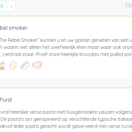
19
10
›
ebel smoker
“The Rebel Smoker” kunnen u en uw gasten genieten van een un
 waarin niet alleen het overheerlijk eten maar waar ook onz
 centraal staat. Proef onze heerlijke broodjes met pulled pork,
Pura!
ura! Heerlijke verse pasta met huisgemaakte sauzen volgens 
 De pasta's zijn geinspireerd op verschillende typische italiaa
kvol! Ieder pasta gerecht wordt geserveerd met verse rucola 