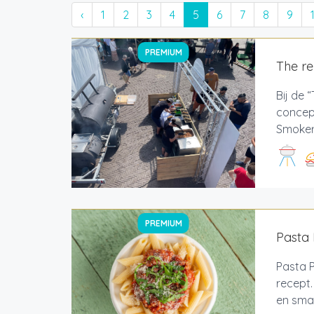
‹
1
2
3
4
5
6
7
8
9
PREMIUM
The r
Bij de 
concept
Smoker,
PREMIUM
Pasta 
Pasta P
recept.
en smaa