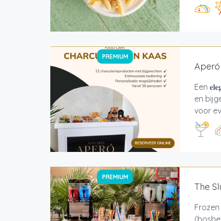
PREMIUM
Aperó 
Een 𝐞𝐥
en bijg
voor ev
PREMIUM
The Sl
Frozen 
(bosbes