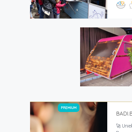
PREMIUM
BADI.
🚀 Uni