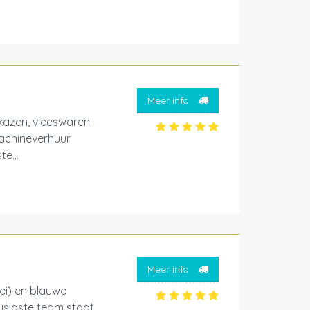
Meer info
od van kazen, vleeswaren
Machineverhuur
e...
Meer info
bei) en blauwe
ousiaste team staat