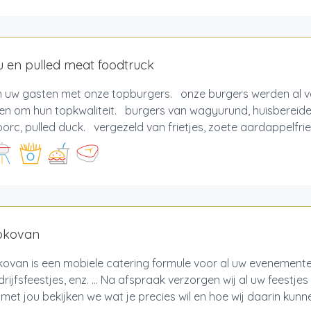
 en pulled meat foodtruck
 uw gasten met onze topburgers. onze burgers werden al v
n om hun topkwaliteit. burgers van wagyurund, huisbereide 
porc, pulled duck. vergezeld van frietjes, zoete aardappelfriet
okovan
ovan is een mobiele catering formule voor al uw evenemente
rijfsfeestjes, enz. ... Na afspraak verzorgen wij al uw feestj
et jou bekijken we wat je precies wil en hoe wij daarin kunne