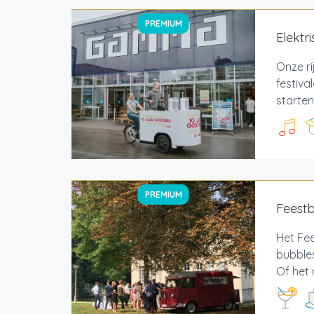
PREMIUM
Elektr
Onze ri
festiva
starten
PREMIUM
Feestb
Het Fee
bubbles
Of het 