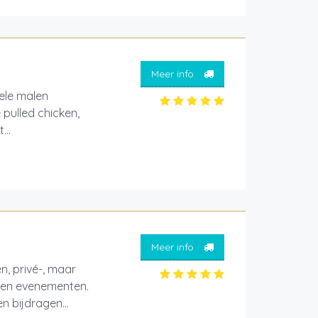
Meer info
ele malen
pulled chicken,
...
Meer info
n, privé-, maar
es en evenementen.
n bijdragen...