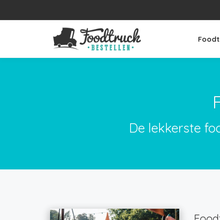
Foodt
De lekkerste fo
Foodt