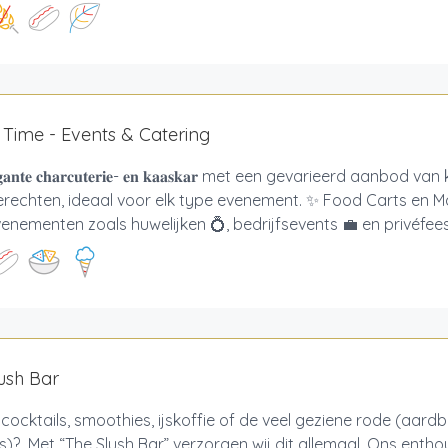
Time - Events & Catering
𝐠𝐚𝐧𝐭𝐞 𝐜𝐡𝐚𝐫𝐜𝐮𝐭𝐞𝐫𝐢𝐞- 𝐞𝐧 𝐤𝐚𝐚𝐬𝐤𝐚𝐫 met een gevarieerd aanb
erechten, ideaal voor elk type evenement. ✨ Food Carts en 
enementen zoals huwelijken 💍, bedrijfsevents 💼 en privéfeest
ush Bar
cocktails, smoothies, ijskoffie of de veel geziene rode (aard
)? Met “The Slush Bar” verzorgen wij dit allemaal. Ons enth