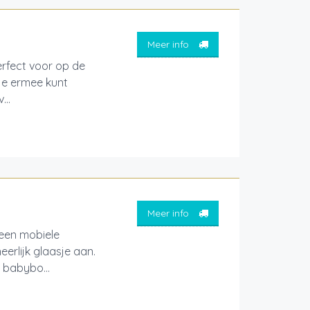
Meer info
erfect voor op de
 je ermee kunt
...
Meer info
 een mobiele
erlijk glaasje aan.
 babybo...