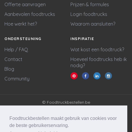
Offerte aanvragen
Prijzen & formules
Aanbevolen foodtrucks
Login foodtrucks
Hoe werkt het?
Waarom aansluiten?
ONDERSTEUNING
INSPIRATIE
Help / FAQ
Wat kost een foodtruck?
Contact
Hoeveel foodtrucks heb ik
nodig?
Blog
Community
© Foodtruckbestellen.be
Algemene voorwaarden
Privacy policy
Foodtruckbestellen maakt gebruik van cookies voor
Cookie statement
de beste gebruikerservaring.