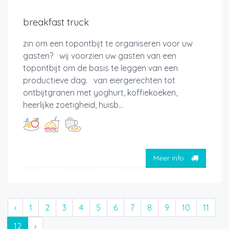
breakfast truck
zin om een topontbijt te organiseren voor uw
gasten? wij voorzien uw gasten van een
topontbijt om de basis te leggen van een
productieve dag. van eiergerechten tot
ontbijtgranen met yoghurt, koffiekoeken,
heerlijke zoetigheid, huisb...
Meer info
‹
1
2
3
4
5
6
7
8
9
10
11
12
›