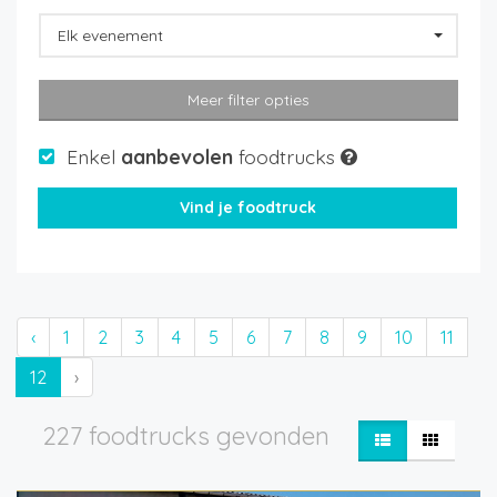
Elk evenement
Meer filter opties
Enkel
aanbevolen
foodtrucks
‹
1
2
3
4
5
6
7
8
9
10
11
12
›
227 foodtrucks gevonden