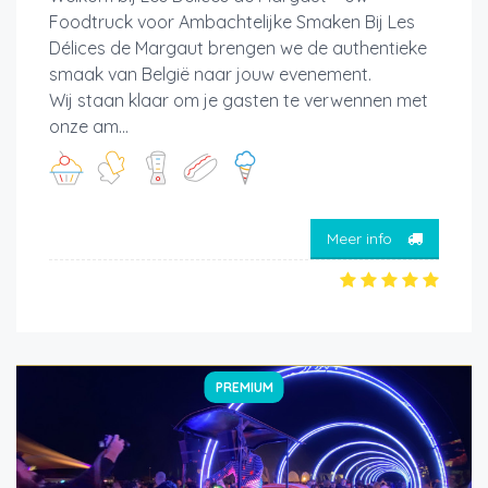
Foodtruck voor Ambachtelijke Smaken Bij Les
Délices de Margaut brengen we de authentieke
smaak van België naar jouw evenement.
Wij staan klaar om je gasten te verwennen met
onze am...
Meer info
PREMIUM