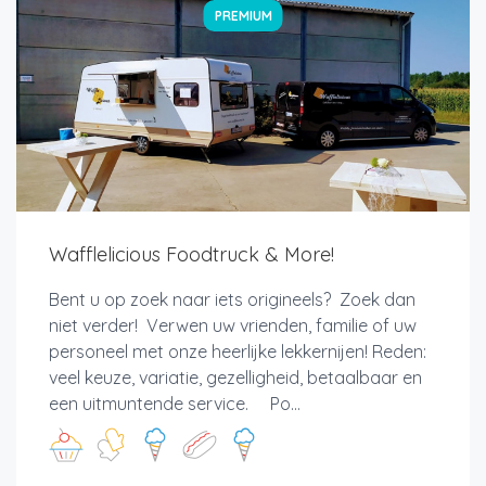
PREMIUM
Wafflelicious Foodtruck & More!
Bent u op zoek naar iets origineels? Zoek dan
niet verder! Verwen uw vrienden, familie of uw
personeel met onze heerlijke lekkernijen! Reden:
veel keuze, variatie, gezelligheid, betaalbaar en
een uitmuntende service. Po...