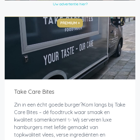
Uw advertentie hier?
PREMIUM +
Take Care Bites
Zin in een écht goede burger?Kom langs bij Take
Care Bites – dé foodtruck waar smaak en
kwaliteit samenkomen! ✨ Wij serveren luxe
hamburgers met liefde gemaakt van
topkwaliteit vlees, verse ingrediënten en