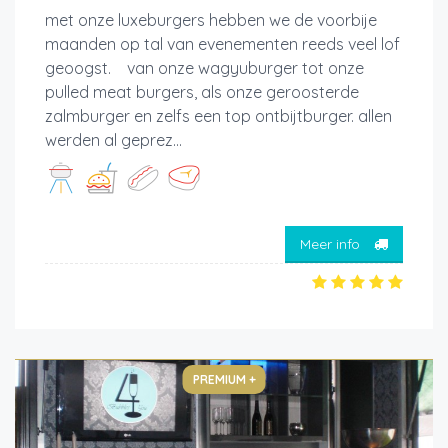
met onze luxeburgers hebben we de voorbije
maanden op tal van evenementen reeds veel lof
geoogst. van onze wagyuburger tot onze
pulled meat burgers, als onze geroosterde
zalmburger en zelfs een top ontbijtburger. allen
werden al geprez...
Meer info
PREMIUM +