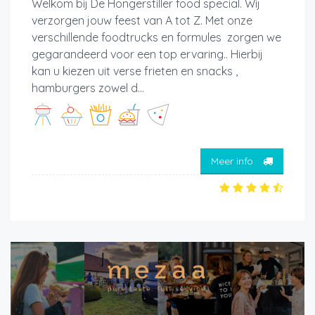
Welkom bij De Hongerstiller food special. Wij
verzorgen jouw feest van A tot Z. Met onze
verschillende foodtrucks en formules zorgen we
gegarandeerd voor een top ervaring.. Hierbij
kan u kiezen uit verse frieten en snacks ,
hamburgers zowel d...
Meer info