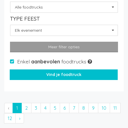
Alle foodtrucks
TYPE FEEST
Elk evenement
Meer filter opties
Enkel
aanbevolen
foodtrucks
‹
1
2
3
4
5
6
7
8
9
10
11
12
›