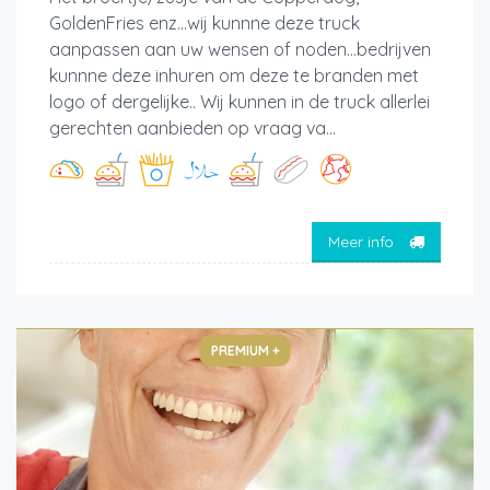
GoldenFries enz...wij kunnne deze truck
aanpassen aan uw wensen of noden...bedrijven
kunnne deze inhuren om deze te branden met
logo of dergelijke.. Wij kunnen in de truck allerlei
gerechten aanbieden op vraag va...
Meer info
PREMIUM +