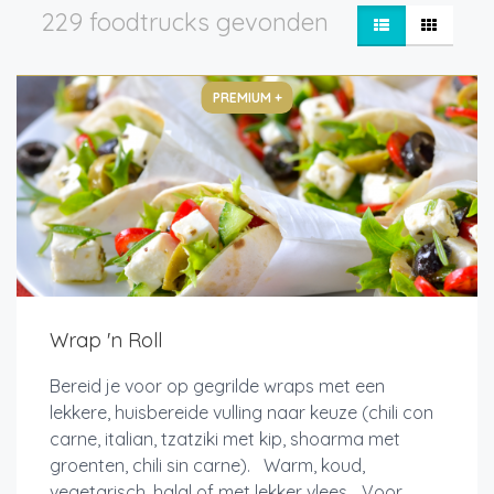
229 foodtrucks gevonden
PREMIUM +
Wrap 'n Roll
Bereid je voor op gegrilde wraps met een
lekkere, huisbereide vulling naar keuze (chili con
carne, italian, tzatziki met kip, shoarma met
groenten, chili sin carne). Warm, koud,
vegetarisch, halal of met lekker vlees... Voor