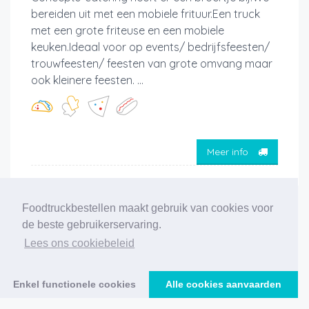
bereiden uit met een mobiele frituur.Een truck
met een grote friteuse en een mobiele
keuken.Ideaal voor op events/ bedrijfsfeesten/
trouwfeesten/ feesten van grote omvang maar
ook kleinere feesten. ...
Meer info
Foodtruckbestellen maakt gebruik van cookies voor
‹
1
2
3
4
5
6
7
8
9
10
11
de beste gebruikerservaring.
12
›
Lees ons cookiebeleid
229 foodtrucks gevonden
Enkel functionele cookies
Alle cookies aanvaarden