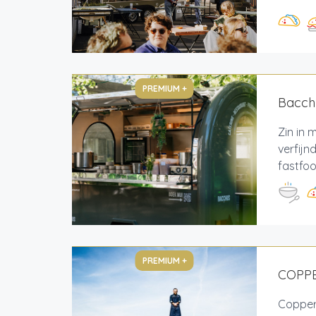
PREMIUM +
Bacch
Zin in
verfijn
fastfoo
PREMIUM +
COPP
Copper