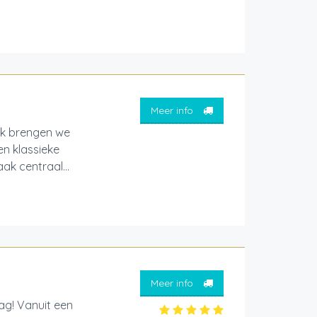
Meer info
ck brengen we
en klassieke
ak centraal...
Meer info
ag! Vanuit een