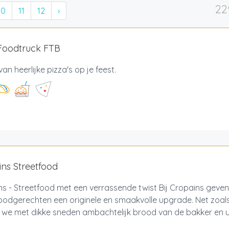
22
10
11
12
›
 Foodtruck FTB
van heerlijke pizza's op je feest.
ns Streetfood
s - Streetfood met een verrassende twist Bij Cropains geven
oodgerechten een originele en smaakvolle upgrade. Net zoals
 we met dikke sneden ambachtelijk brood van de bakker en u