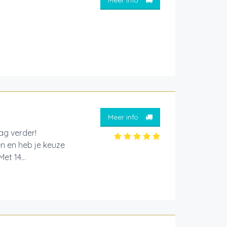
Meer info
aag verder!
en en heb je keuze
et 14...