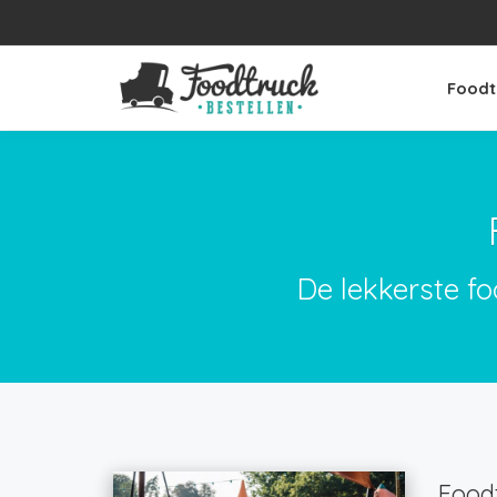
Foodt
De lekkerste fo
Foodt