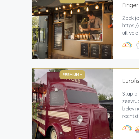
Finger
Zoek je
https:/
uit vel
PREMIUM +
Eurofi
Stap bi
zeevruc
belevin
rechtstr