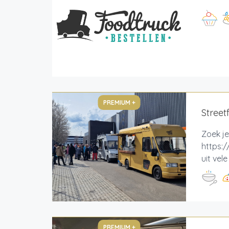
PREMIUM +
Street
Zoek je
https:/
uit vel
PREMIUM +