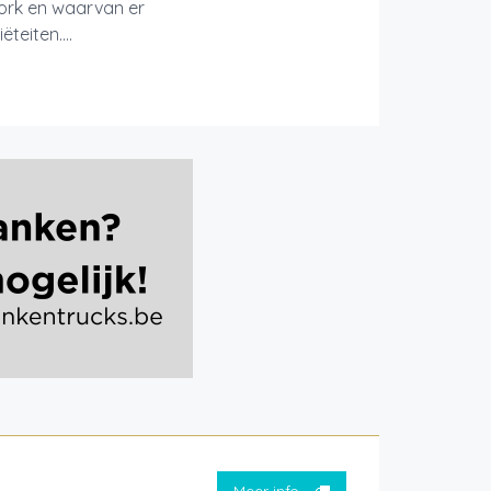
ork en waarvan er
teiten....
Meer info