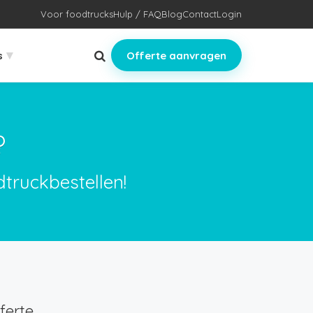
Voor foodtrucks
Hulp / FAQ
Blog
Contact
Login
▾
s
Offerte aanvragen
?
dtruckbestellen!
ferte.