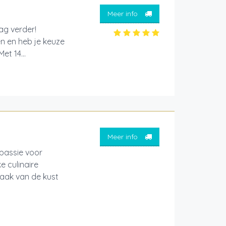
Meer info
aag verder!
en en heb je keuze
et 14...
Meer info
passie voor
 culinaire
smaak van de kust