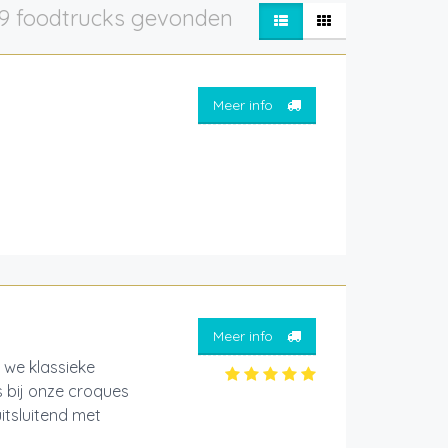
9 foodtrucks gevonden
Meer info
Meer info
 we klassieke
 bij onze croques
itsluitend met