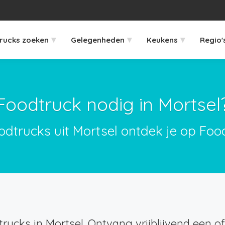
▾
▾
▾
rucks zoeken
Gelegenheden
Keukens
Regio'
Foodtruck nodig in Mortsel
odtrucks uit Mortsel ontdek je op Foo
rucks in Mortsel. Ontvang vrijblijvend een of