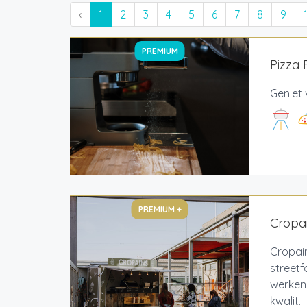
‹
1
2
3
4
5
6
7
8
9
PREMIUM
Pizza
Geniet 
PREMIUM +
Cropai
Cropain
streetf
werken
kwalit...