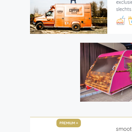
exclus
slechts
PREMIUM +
smoot