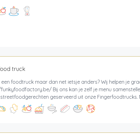
food truck
 een foodtruck maar dan net ietsje anders? Wij helpen je gr
/funkyfoodfactory.be/ Bij ons kan je zelf je menu samenstell
e streetfoodgerechten geserveerd uit onze Fingerfoodtrucks. M