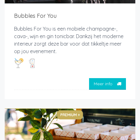
Bubbles For You
Bubbles For You is een mobiele champagne-,
cava-, wijn en gin tonicbar. Dankzij het moderne
interieur zorgt deze bar voor dat tikkeltje meer
op jou evenement.
Meer info
PREMIUM +