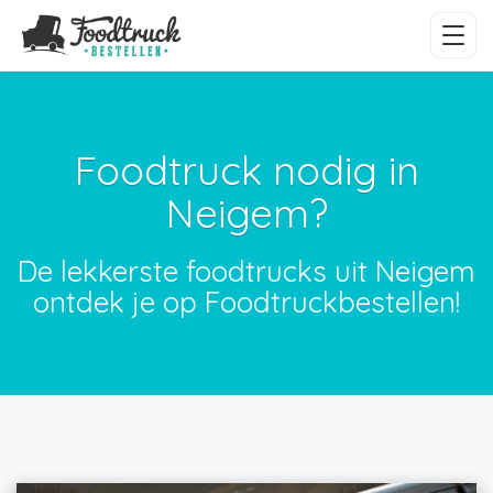
Foodtruck nodig in
Neigem?
De lekkerste foodtrucks uit Neigem
ontdek je op Foodtruckbestellen!