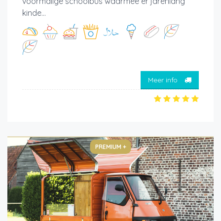
voormalige schoolbus waarmee er jarenlang
kinde...
Meer info
PREMIUM +