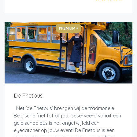
PREMIUM +
De Frietbus
Met ‘de Frietbus’ brengen wij de traditionele
Belgische friet tot bij jou. Geserveerd vanuit een
gele schoolbus is het ongetwijfeld een
eyecatcher op jouw event! De Frietbus is een