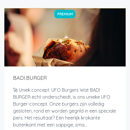
PREMIUM
BADI.BURGER
🚀 Uniek concept: UFO Burgers Wat BADI
BURGER echt onderscheidt, is ons unieke UFO
Burger-concept. Onze burgers zijn volledig
gesloten, rond en worden gegrild in een speciale
pers. Het resultaat? Een heerlijk krokante
buitenkant met een sappige, sma...