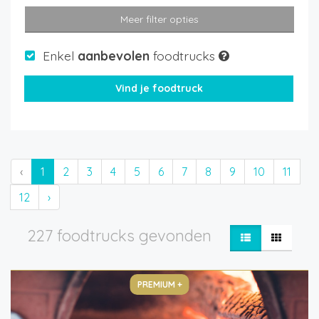
Meer filter opties
Enkel
aanbevolen
foodtrucks
‹
1
2
3
4
5
6
7
8
9
10
11
12
›
227 foodtrucks gevonden
PREMIUM +