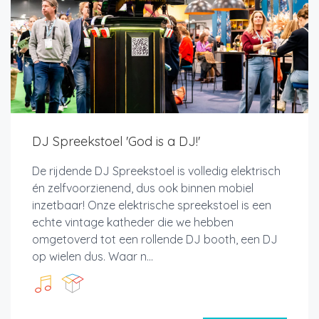
DJ Spreekstoel 'God is a DJ!'
De rijdende DJ Spreekstoel is volledig elektrisch
én zelfvoorzienend, dus ook binnen mobiel
inzetbaar! Onze elektrische spreekstoel is een
echte vintage katheder die we hebben
omgetoverd tot een rollende DJ booth, een DJ
op wielen dus. Waar n...