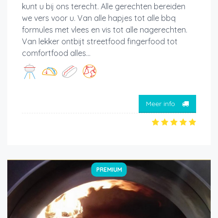
kunt u bij ons terecht. Alle gerechten bereiden
we vers voor u. Van alle hapjes tot alle bbq
formules met vlees en vis tot alle nagerechten.
Van lekker ontbijt streetfood fingerfood tot
comfortfood alles...
Meer info
PREMIUM