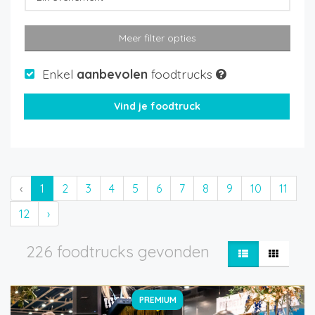
Meer filter opties
Enkel
aanbevolen
foodtrucks
‹
1
2
3
4
5
6
7
8
9
10
11
12
›
226 foodtrucks gevonden
PREMIUM