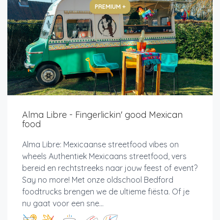
PREMIUM +
Alma Libre - Fingerlickin' good Mexican
food
Alma Libre: Mexicaanse streetfood vibes on
wheels Authentiek Mexicaans streetfood, vers
bereid en rechtstreeks naar jouw feest of event?
Say no more! Met onze oldschool Bedford
foodtrucks brengen we de ultieme fiësta. Of je
nu gaat voor een sne...