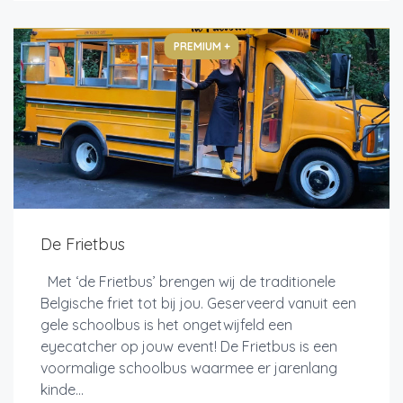
PREMIUM +
De Frietbus
Met ‘de Frietbus’ brengen wij de traditionele
Belgische friet tot bij jou. Geserveerd vanuit een
gele schoolbus is het ongetwijfeld een
eyecatcher op jouw event! De Frietbus is een
voormalige schoolbus waarmee er jarenlang
kinde...