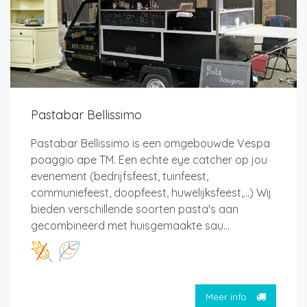
Pastabar Bellissimo
Pastabar Bellissimo is een omgebouwde Vespa
poaggio ape TM. Een echte eye catcher op jou
evenement (bedrijfsfeest, tuinfeest,
communiefeest, doopfeest, huwelijksfeest,...) Wij
bieden verschillende soorten pasta's aan
gecombineerd met huisgemaakte sau...
Meer info