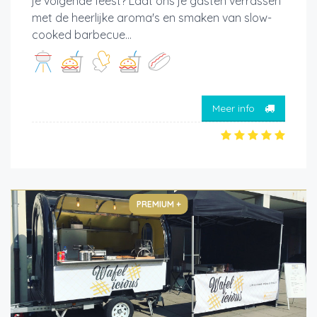
je volgende feest? Laat ons je gasten verrassen
met de heerlijke aroma's en smaken van slow-
cooked barbecue...
Meer info
PREMIUM +