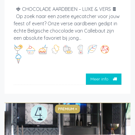
🍓 CHOCOLADE AARDBEIEN – LUXE & VERS 🍫
Op zoek naar een zoete eyecatcher voor jouw
feest of event? Onze verse aardbeien gedipt in
échte Belgische chocolade van Callebaut zijn
een absolute favoriet bij jong...
Meer info
PREMIUM +