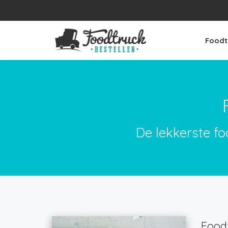
Foodt
De lekkerste fo
Foodt