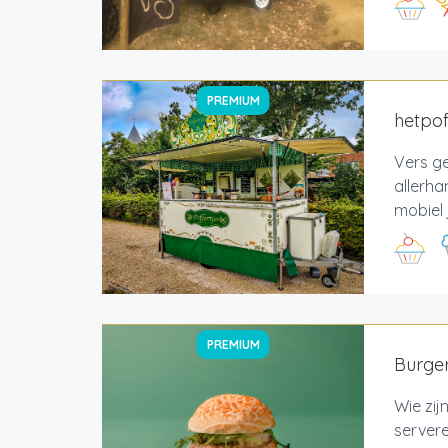
PREMIUM
hetpof
Vers ge
allerha
mobiel 
PREMIUM
Burger
Wie zij
servere