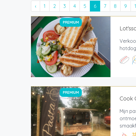
‹
1
2
3
4
5
6
7
8
9
PREMIUM
Lot'ss
Verkoo
hotdogs
PREMIUM
Cook 
Mijn pa
ontmoet
smaakfe