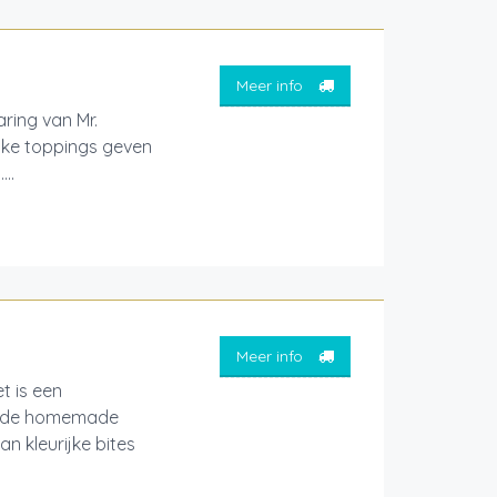
Meer info
ring van Mr.
ijke toppings geven
..
Meer info
t is een
sende homemade
an kleurijke bites