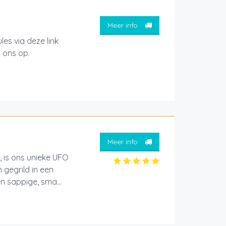
Meer info
es via deze link
 ons op.
Meer info
 is ons unieke UFO
 gegrild in een
n sappige, sma...