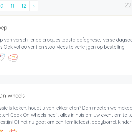
22
10
11
12
›
oep
p van verschillende croques ,pasta boĺognese, verse dagso
.Ook vol au vent en stoofvlees te verkrijgen op bestelling.
On Wheels
ssie is koken, houdt u van lekker eten? Dan moeten we mekaa
en! Cook On Wheels heeft alles in huis om uw event om te t
stijn! Of het nu gaat om een familiefeest, babyborrel, kinderf