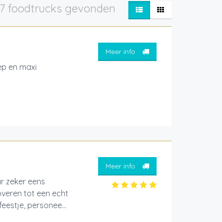
7 foodtrucks gevonden
Meer info
ep en maxi
Meer info
r zeker eens
overen tot een echt
eestje, personee...