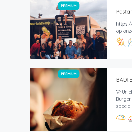
PREMIUM
Pasta 
https:/
op onze
PREMIUM
BADI.
🚀 Uni
Burger-
special