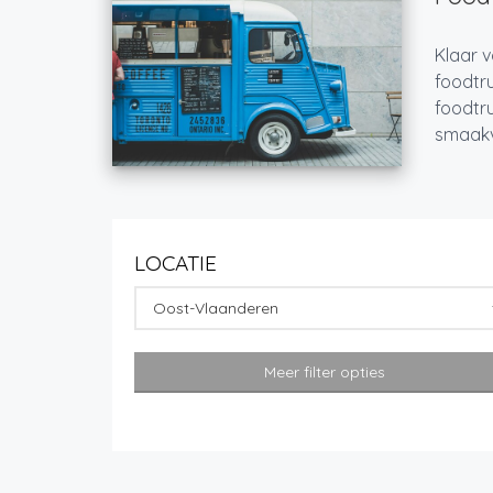
Klaar v
foodtru
foodtru
smaakvo
LOCATIE
Oost-Vlaanderen
Meer filter opties