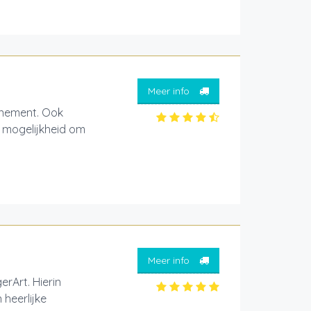
Meer info
enement. Ook
k mogelijkheid om
Meer info
erArt. Hierin
heerlijke