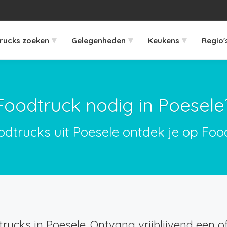
▾
▾
▾
rucks zoeken
Gelegenheden
Keukens
Regio'
Foodtruck nodig in Poesele
odtrucks uit Poesele ontdek je op Foo
rucks in Poesele. Ontvang vrijblijvend een of