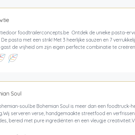
wtie
tiedoor foodtrailerconcepts.be Ontdek de unieke pasta-erva
 De pasta met een strik! Met 3 heerlijke sauzen en 7 verrukkel
e gast de vrijheid om zijn eigen perfecte combinatie te creëren..
ian Soul
hemian-soul.be Bohemian Soul is meer dan een foodtruck-he
ng.Wij serveren verse, handgemaakte streetfood en verfris
es, bereid met pure ingrediënten en een vleugje creativiteit.V