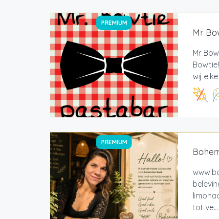
PREMIUM
Mr Bo
Mr Bow
Bowtie!
wij elk
PREMIUM
Bohem
www.bo
belevi
limonad
tot ve...