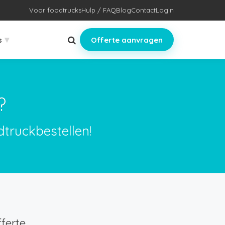
Voor foodtrucks
Hulp / FAQ
Blog
Contact
Login
▾
s
Offerte aanvragen
?
dtruckbestellen!
ferte.