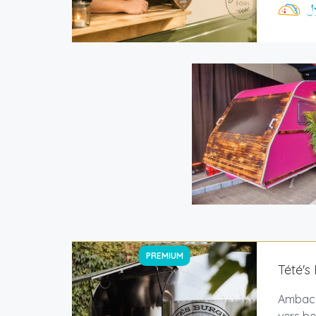
PREMIUM
Tété's
Ambacht