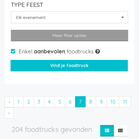
TYPE FEEST
Elk evenement
Meer filter opties
Enkel
aanbevolen
foodtrucks
‹
1
2
3
4
5
6
7
8
9
10
11
›
204 foodtrucks gevonden