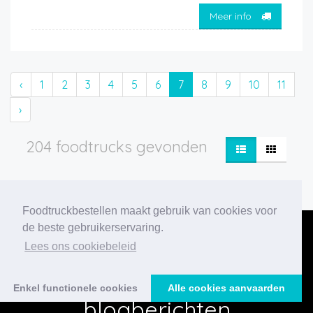
Meer info
‹
1
2
3
4
5
6
7
8
9
10
11
›
204 foodtrucks gevonden
Foodtruckbestellen maakt gebruik van cookies voor
de beste gebruikerservaring.
Lees ons cookiebeleid
Onze nieuwste
Enkel functionele cookies
Alle cookies aanvaarden
blogberichten