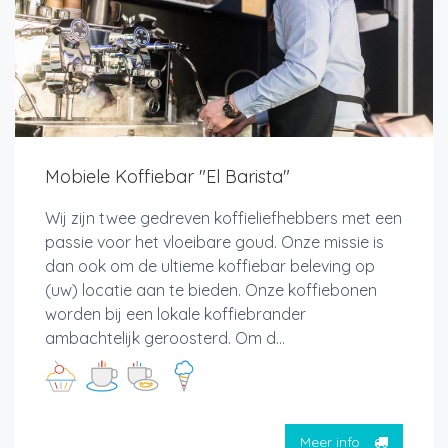
Mobiele Koffiebar "El Barista"
Wij zijn twee gedreven koffieliefhebbers met een
passie voor het vloeibare goud. Onze missie is
dan ook om de ultieme koffiebar beleving op
(uw) locatie aan te bieden. Onze koffiebonen
worden bij een lokale koffiebrander
ambachtelijk geroosterd. Om d...
Meer info