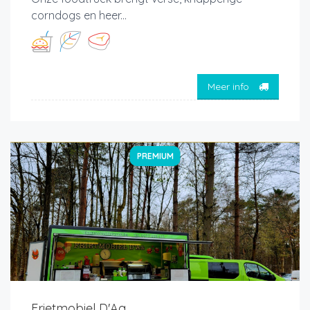
corndogs en heer...
Meer info
PREMIUM
Frietmobiel D'Aa