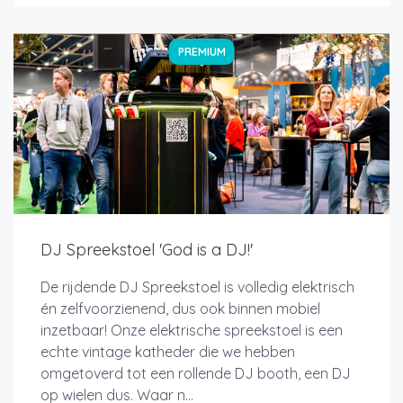
PREMIUM
DJ Spreekstoel 'God is a DJ!'
De rijdende DJ Spreekstoel is volledig elektrisch
én zelfvoorzienend, dus ook binnen mobiel
inzetbaar! Onze elektrische spreekstoel is een
echte vintage katheder die we hebben
omgetoverd tot een rollende DJ booth, een DJ
op wielen dus. Waar n...