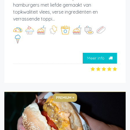
hamburgers met liefde gemaakt van
topkwaliteit vlees, verse ingrediënten en
verrassende toppi...
Meer info
PREMIUM +