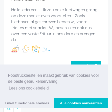
Hallo iedereen , Ik zou onze frietwagen graag
op deze manier even voorstellen. Zoals
hierboven al geschreven bieden wij vooral
frietjes met snacks. Wij beschikken ook dus
over een vaste Frituur in ons dorp en brengen
du...
Meer info
Foodtruckbestellen maakt gebruik van cookies voor
de beste gebruikerservaring.
Lees ons cookiebeleid
‹
1
2
3
4
5
6
7
8
9
10
11
Enkel functionele cookies
Alle cookies aanvaarden
12
›