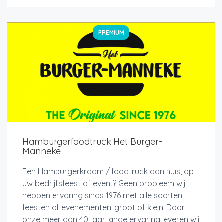
PREMIUM
Hamburgerfoodtruck Het Burger-
Manneke
Een Hamburgerkraam / foodtruck aan huis, op
uw bedrijfsfeest of event? Geen probleem wij
hebben ervaring sinds 1976 met alle soorten
feesten of evenementen, groot of klein. Door
onze meer dan 40 jaar lange ervaring leveren wij