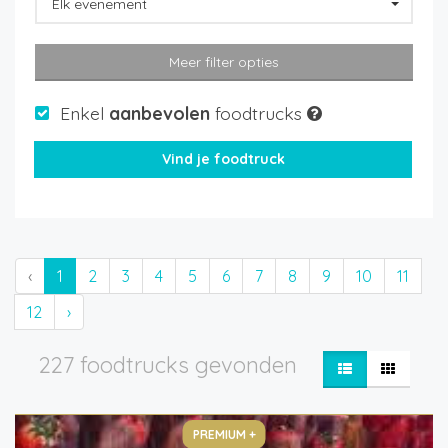
Elk evenement
Meer filter opties
Enkel
aanbevolen
foodtrucks
‹
1
2
3
4
5
6
7
8
9
10
11
12
›
227 foodtrucks gevonden
PREMIUM +