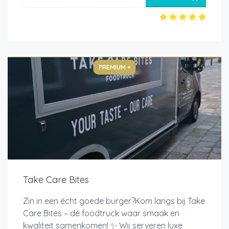
PREMIUM +
Take Care Bites
Zin in een écht goede burger?Kom langs bij Take
Care Bites – dé foodtruck waar smaak en
kwaliteit samenkomen! ✨ Wij serveren luxe