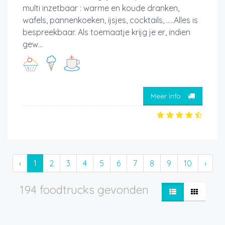
multi inzetbaar : warme en koude dranken,
wafels, pannenkoeken, ijsjes, cocktails, .....Alles is
bespreekbaar. Als toemaatje krijg je er, indien
gew...
Meer info
‹
1
2
3
4
5
6
7
8
9
10
›
194 foodtrucks gevonden