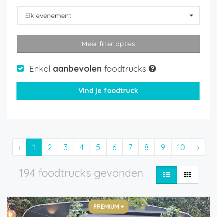
Elk evenement
Meer filter opties
Enkel
aanbevolen
foodtrucks
‹
1
2
3
4
5
6
7
8
9
10
›
194 foodtrucks gevonden
PREMIUM +