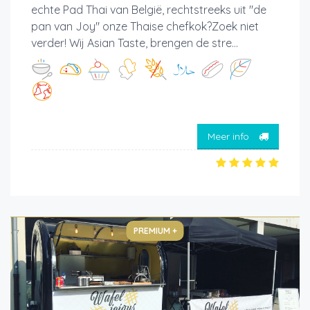
echte Pad Thai van België, rechtstreeks uit "de
pan van Joy" onze Thaise chefkok?Zoek niet
verder! Wij Asian Taste, brengen de stre...
Meer info
PREMIUM +