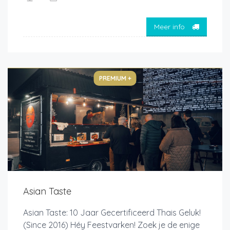
Meer info
PREMIUM +
Asian Taste
Asian Taste: 10 Jaar Gecertificeerd Thais Geluk!
(Since 2016) Héy Feestvarken! Zoek je de enige