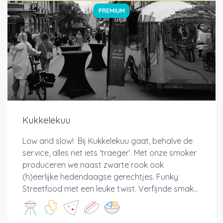
PREMIUM
Kukkelekuu
Low and slow! Bij Kukkelekuu gaat, behalve de
service, alles net iets ‘traeger’. Met onze smoker
produceren we naast zwarte rook ook
(h)eerlijke hedendaagse gerechtjes. Funky
Streetfood met een leuke twist. Verfijnde smak...