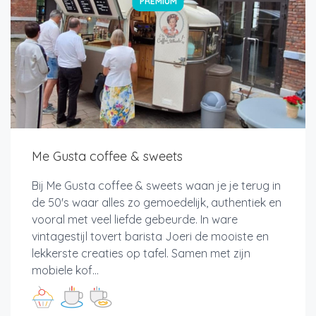
PREMIUM
Me Gusta coffee & sweets
Bij Me Gusta coffee & sweets waan je je terug in
de 50's waar alles zo gemoedelijk, authentiek en
vooral met veel liefde gebeurde. In ware
vintagestijl tovert barista Joeri de mooiste en
lekkerste creaties op tafel. Samen met zijn
mobiele kof...