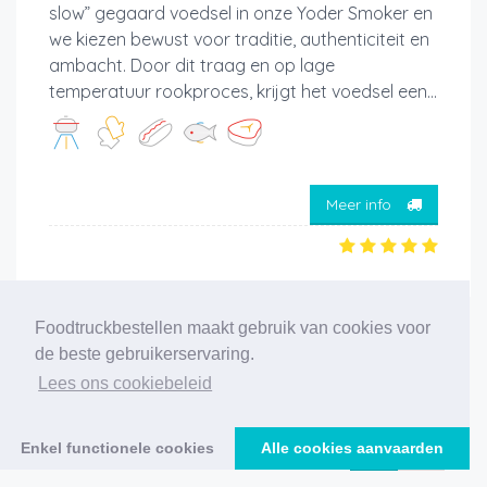
slow” gegaard voedsel in onze Yoder Smoker en
we kiezen bewust voor traditie, authenticiteit en
ambacht. Door dit traag en op lage
temperatuur rookproces, krijgt het voedsel een...
Meer info
Foodtruckbestellen maakt gebruik van cookies voor
‹
1
2
3
4
5
6
7
8
9
10
11
de beste gebruikerservaring.
Lees ons cookiebeleid
›
216 foodtrucks gevonden
Enkel functionele cookies
Alle cookies aanvaarden