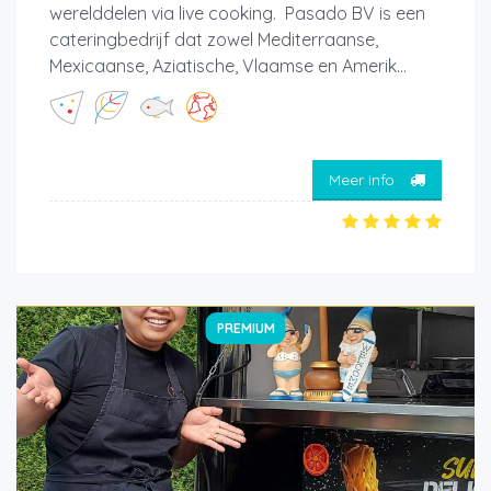
werelddelen via live cooking. Pasado BV is een
cateringbedrijf dat zowel Mediterraanse,
Mexicaanse, Aziatische, Vlaamse en Amerik...
Meer info
PREMIUM