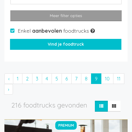
Meer filter opties
Enkel
aanbevolen
foodtrucks
‹
1
2
3
4
5
6
7
8
9
10
11
›
216 foodtrucks gevonden
PREMIUM