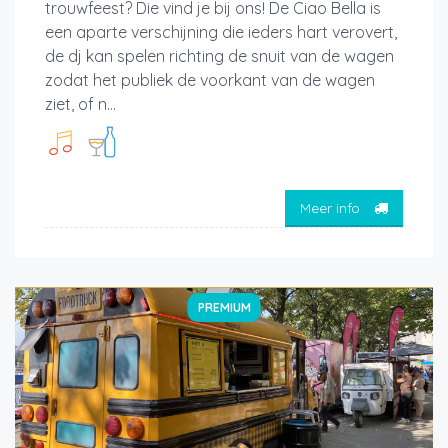
trouwfeest? Die vind je bij ons! De Ciao Bella is
een aparte verschijning die ieders hart verovert,
de dj kan spelen richting de snuit van de wagen
zodat het publiek de voorkant van de wagen
ziet, of n...
Meer info
PREMIUM