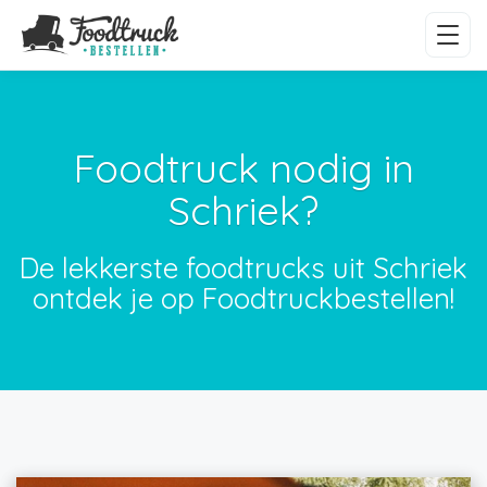
Foodtruck nodig in
Schriek?
De lekkerste foodtrucks uit Schriek
ontdek je op Foodtruckbestellen!