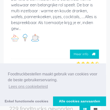
weliswaar een belangrijke rol speelt. De bar is
multi inzetbaar : warme en koude dranken,
wafels, pannenkoeken, ijsjes, cocktails, .....Alles is
bespreekbaar. Als toemaatje krijg je er, indien
gew...
Meer info
Foodtruckbestellen maakt gebruik van cookies voor
de beste gebruikerservaring.
‹
1
2
3
4
5
6
7
8
9
10
11
Lees ons cookiebeleid
12
›
Enkel functionele cookies
Alle cookies aanvaarden
229 foodtrucks gevonden