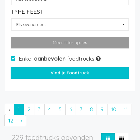
TYPE FEEST
Elk evenement
Meer filter opties
Enkel
aanbevolen
foodtrucks
‹
1
2
3
4
5
6
7
8
9
10
11
12
›
229 foodtrucks gevonden