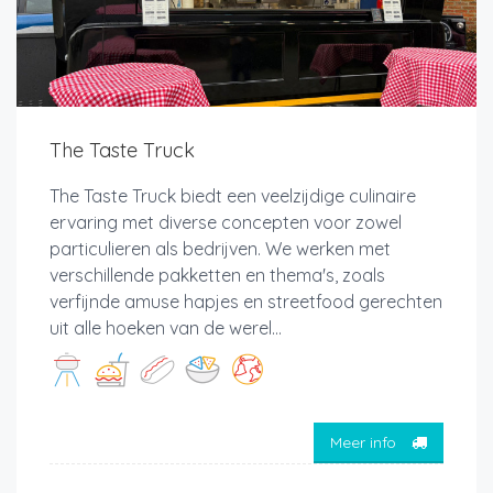
The Taste Truck
The Taste Truck biedt een veelzijdige culinaire
ervaring met diverse concepten voor zowel
particulieren als bedrijven. We werken met
verschillende pakketten en thema's, zoals
verfijnde amuse hapjes en streetfood gerechten
uit alle hoeken van de werel...
Meer info