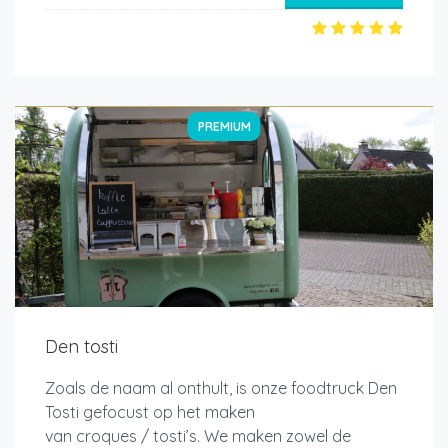
PREMIUM
Den tosti
Zoals de naam al onthult, is onze foodtruck Den
Tosti gefocust op het maken
van croques / tosti’s. We maken zowel de