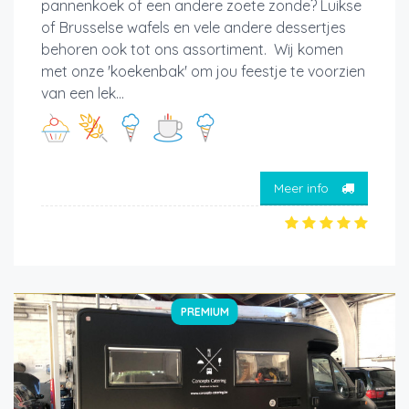
pannenkoek of een andere zoete zonde? Luikse
of Brusselse wafels en vele andere dessertjes
behoren ook tot ons assortiment. Wij komen
met onze 'koekenbak' om jou feestje te voorzien
van een lek...
Meer info
PREMIUM