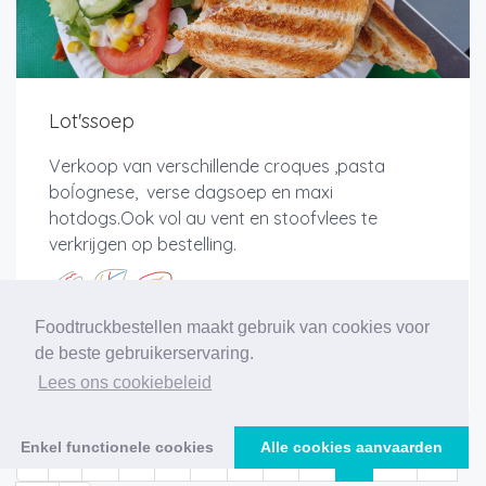
Lot'ssoep
Verkoop van verschillende croques ,pasta
boĺognese, verse dagsoep en maxi
hotdogs.Ook vol au vent en stoofvlees te
verkrijgen op bestelling.
Foodtruckbestellen maakt gebruik van cookies voor
de beste gebruikerservaring.
Meer info
Lees ons cookiebeleid
Enkel functionele cookies
Alle cookies aanvaarden
‹
1
2
3
4
5
6
7
8
9
10
11