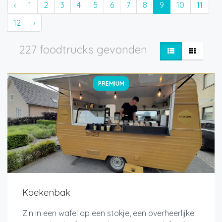
‹
1
2
3
4
5
6
7
8
9
10
11
12
›
227 foodtrucks gevonden
PREMIUM
Koekenbak
Zin in een wafel op een stokje, een overheerlijke