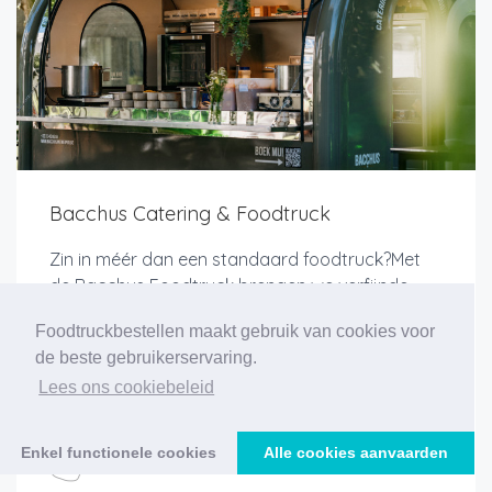
Bacchus Catering & Foodtruck
Zin in méér dan een standaard foodtruck?Met
de Bacchus Foodtruck brengen we verfijnde
catering en live cooking rechtstreeks naar jouw
Foodtruckbestellen maakt gebruik van cookies voor
locatie. Geen klassieke fastfoodtruck, maar een
de beste gebruikerservaring.
mobiele keuken waar kwaliteit, sfeer en smaak
Lees ons cookiebeleid
centraal...
Enkel functionele cookies
Alle cookies aanvaarden