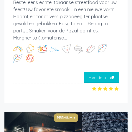
Bestel eens echte Italiaanse streetfood voor uw
feest! Uw favoriete smaak... in een nieuwe vorm!
Hoorntje "cono" vers pizzadeeg ter plaatse
gevuld en gebakken. Easy to eat... Ready to
party... Smaken voor de Pizzahoorntjes:
Margherita (tomatensa...
Meer info
PREMIUM +