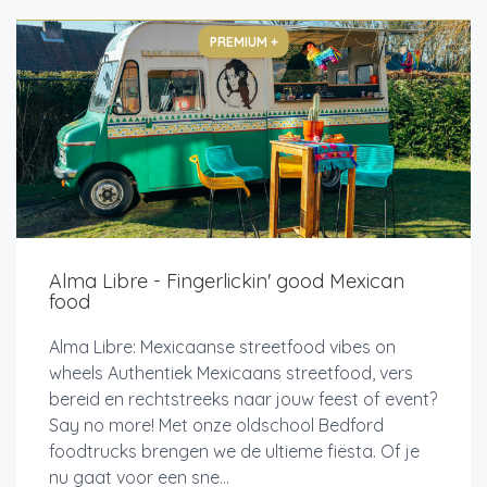
PREMIUM +
Alma Libre - Fingerlickin' good Mexican
food
Alma Libre: Mexicaanse streetfood vibes on
wheels Authentiek Mexicaans streetfood, vers
bereid en rechtstreeks naar jouw feest of event?
Say no more! Met onze oldschool Bedford
foodtrucks brengen we de ultieme fiësta. Of je
nu gaat voor een sne...