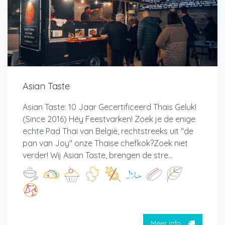
Asian Taste
Asian Taste: 10 Jaar Gecertificeerd Thais Geluk!
(Since 2016) Héy Feestvarken! Zoek je de enige
echte Pad Thai van België, rechtstreeks uit "de
pan van Joy" onze Thaise chefkok?Zoek niet
verder! Wij Asian Taste, brengen de stre...
Meer info