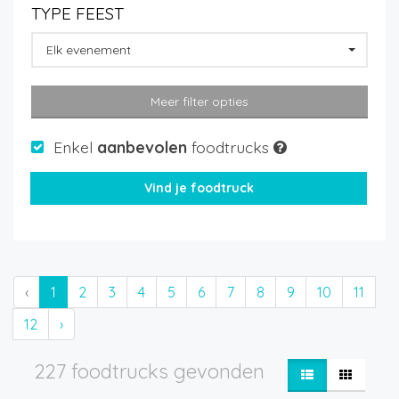
TYPE FEEST
Elk evenement
Meer filter opties
Enkel
aanbevolen
foodtrucks
‹
1
2
3
4
5
6
7
8
9
10
11
12
›
227 foodtrucks gevonden