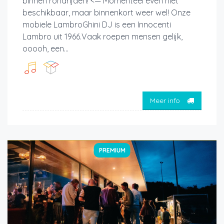
binnen rondrijden! <— Momenteel even niet
beschikbaar, maar binnenkort weer wel! Onze
mobiele LambroGhini DJ is een Innocenti
Lambro uit 1966.Vaak roepen mensen gelijk,
ooooh, een...
Meer info
PREMIUM