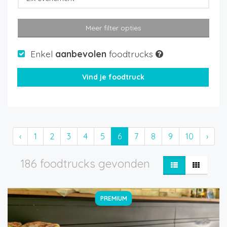
Meer filter opties
Enkel
aanbevolen
foodtrucks
‹
1
2
3
4
5
6
7
8
9
10
›
186 foodtrucks gevonden
PREMIUM