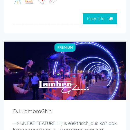
Meer info
PREMIUM
DJ LambroGhini
—> UNIEKE FEATURE: Hij is elektrisch, dus kan ook