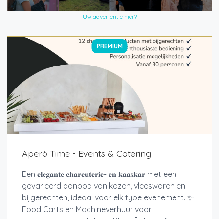
Uw advertentie hier?
PREMIUM
Aperó Time - Events & Catering
Een 𝐞𝐥𝐞𝐠𝐚𝐧𝐭𝐞 𝐜𝐡𝐚𝐫𝐜𝐮𝐭𝐞𝐫𝐢𝐞- 𝐞𝐧 𝐤𝐚𝐚𝐬𝐤𝐚𝐫 met een
gevarieerd aanbod van kazen, vleeswaren en
bijgerechten, ideaal voor elk type evenement. ✨
Food Carts en Machineverhuur voor