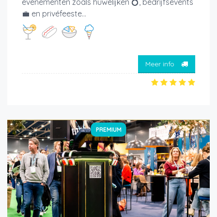
evenementen zoals huwelijken 💍, bedrijfsevents
💼 en privéfeeste...
Meer info
PREMIUM