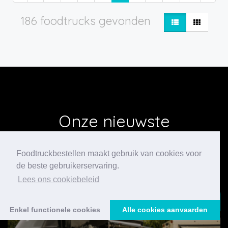
186 foodtrucks gevonden
Onze nieuwste
blogberichten
Foodtruckbestellen maakt gebruik van cookies voor
de beste gebruikerservaring.
Lees ons cookiebeleid
24/07/2026
Enkel functionele cookies
Alle cookies aanvaarden