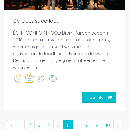
Delicious streetfood
ÉCHT COMFORTFOOD Bjorn Pardon begon in
2016 met een nieuw concept rond foodtrucks,
waar één groot verschil was met de
conventionele foodtrucks. Namelijk de kwaliteit.
Delicious Burgers uitgegroeid tot een echte
waarde binn...
Meer info
‹
1
2
3
4
5
6
7
8
9
10
›