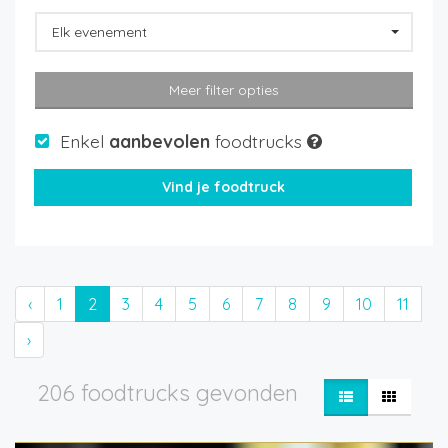
Elk evenement
Meer filter opties
Enkel
aanbevolen
foodtrucks
‹
1
2
3
4
5
6
7
8
9
10
11
›
206 foodtrucks gevonden