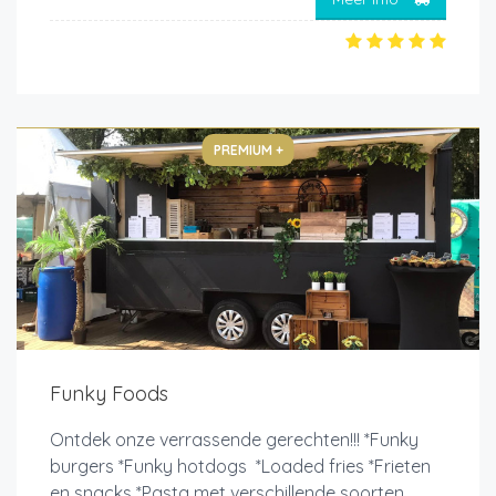
PREMIUM +
Funky Foods
Ontdek onze verrassende gerechten!!! *Funky
burgers *Funky hotdogs *Loaded fries *Frieten
en snacks *Pasta met verschillende soorten