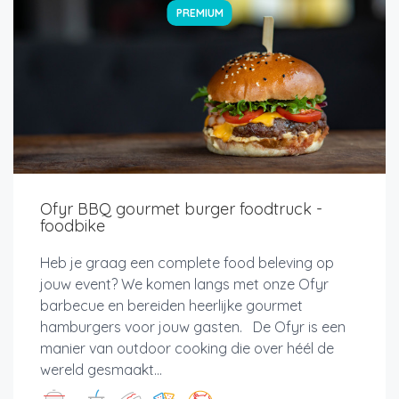
PREMIUM
Ofyr BBQ gourmet burger foodtruck -
foodbike
Heb je graag een complete food beleving op
jouw event? We komen langs met onze Ofyr
barbecue en bereiden heerlijke gourmet
hamburgers voor jouw gasten. De Ofyr is een
manier van outdoor cooking die over héél de
wereld gesmaakt...