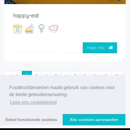
happy-eat
Meer info
‹
1
2
3
4
5
6
7
8
9
10
11
›
Foodtruckbestellen maakt gebruik van cookies voor
de beste gebruikerservaring.
206 foodtrucks gevonden
Lees ons cookiebeleid
Enkel functionele cookies
Alle cookies aanvaarden