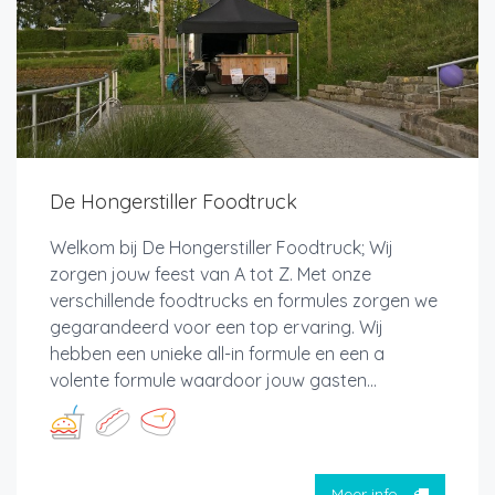
De Hongerstiller Foodtruck
Welkom bij De Hongerstiller Foodtruck; Wij
zorgen jouw feest van A tot Z. Met onze
verschillende foodtrucks en formules zorgen we
gegarandeerd voor een top ervaring. Wij
hebben een unieke all-in formule en een a
volente formule waardoor jouw gasten...
Meer info