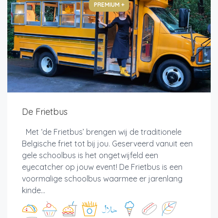
PREMIUM +
De Frietbus
Met ‘de Frietbus’ brengen wij de traditionele
Belgische friet tot bij jou. Geserveerd vanuit een
gele schoolbus is het ongetwijfeld een
eyecatcher op jouw event! De Frietbus is een
voormalige schoolbus waarmee er jarenlang
kinde...