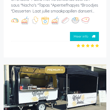
saus *Nacho's *Tapas *Aperitiefhapjes *Broodjes
*Desserten Laat jullie smaakpapillen dansen!...
Meer info
PREMIUM +