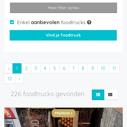
Meer filter opties
Enkel
aanbevolen
foodtrucks
‹
1
2
3
4
5
6
7
8
9
10
11
12
›
226 foodtrucks gevonden
PREMIUM +