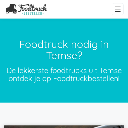
Foodtruck nodig in
Temse?
De lekkerste foodtrucks uit Temse
ontdek je op Foodtruckbestellen!