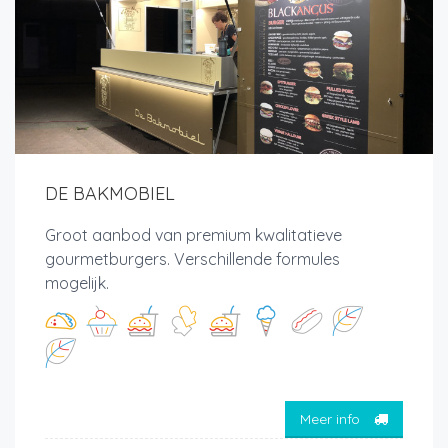
DE BAKMOBIEL
Groot aanbod van premium kwalitatieve
gourmetburgers. Verschillende formules
mogelijk.
Meer info