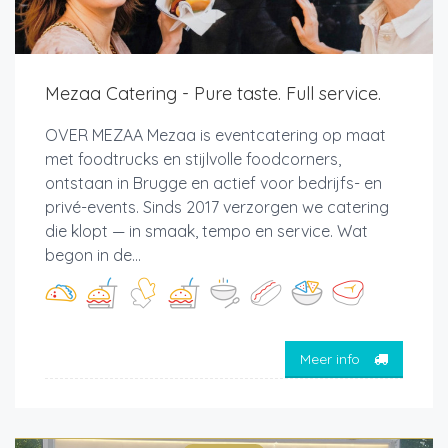
Mezaa Catering - Pure taste. Full service.
OVER MEZAA Mezaa is eventcatering op maat
met foodtrucks en stijlvolle foodcorners,
ontstaan in Brugge en actief voor bedrijfs- en
privé-events. Sinds 2017 verzorgen we catering
die klopt — in smaak, tempo en service. Wat
begon in de...
Meer info