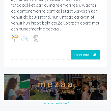
totaalpakket aan culinaire ervaringen. Waarbij
de klantenervaring centraal staat.Serveren kan
vanuit de beursstand, hun vintage caravan of
vanuit hun hippe bakfiets.Ze voorzien apero met
een huisgemaakte cockta...
Meer info
Uw advertentie hier?