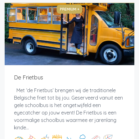
PREMIUM +
De Frietbus
Met ‘de Frietbus’ brengen wij de traditionele
Belgische friet tot bij jou. Geserveerd vanuit een
gele schoolbus is het ongetwijfeld een
eyecatcher op jouw event! De Frietbus is een
voormalige schoolbus waarmee er jarenlang
kinde...