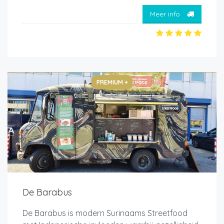
Meer info
PREMIUM +
De Barabus
De Barabus is modern Surinaams Streetfood