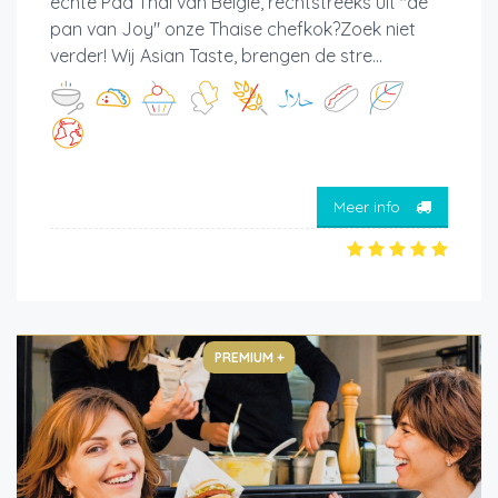
echte Pad Thai van België, rechtstreeks uit "de
pan van Joy" onze Thaise chefkok?Zoek niet
verder! Wij Asian Taste, brengen de stre...
Meer info
PREMIUM +