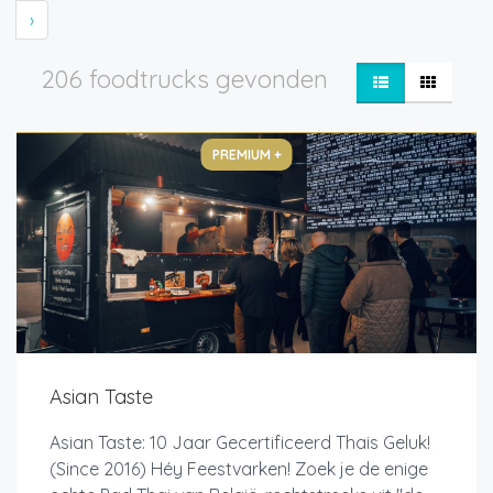
›
206 foodtrucks gevonden
PREMIUM +
Asian Taste
Asian Taste: 10 Jaar Gecertificeerd Thais Geluk!
(Since 2016) Héy Feestvarken! Zoek je de enige