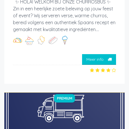
✨ HOLA! WELKOM BIJ ONZE CHURROSBUS ✨
Zin in een heerlijke zoete beleving op jouw feest
of event? Wij serveren verse, warme churros,
bereid volgens een authentiek Spaans recept en
gemaakt met kwalitatieve ingrediënten....
Meer info
PREMIUM