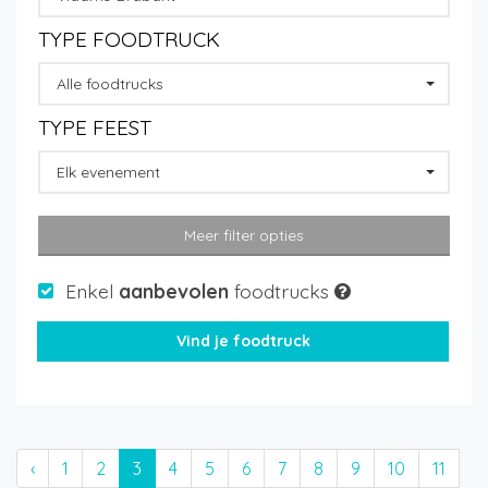
TYPE FOODTRUCK
Alle foodtrucks
TYPE FEEST
Elk evenement
Meer filter opties
Enkel
aanbevolen
foodtrucks
‹
1
2
3
4
5
6
7
8
9
10
11