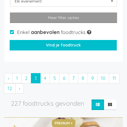
Elk evenement
Meer filter opties
Enkel
aanbevolen
foodtrucks
‹
1
2
3
4
5
6
7
8
9
10
11
12
›
227 foodtrucks gevonden
PREMIUM +