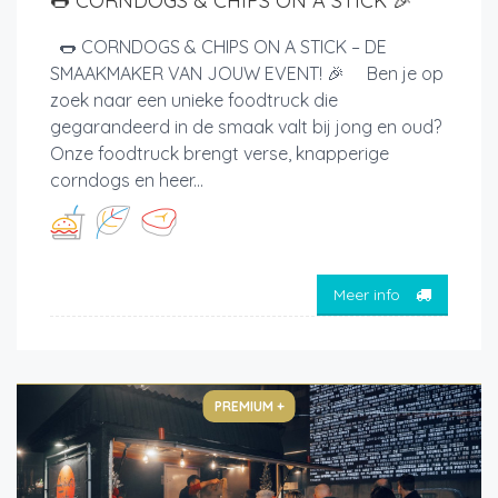
🌭 CORNDOGS & CHIPS ON A STICK 🎉
🌭 CORNDOGS & CHIPS ON A STICK – DE
SMAAKMAKER VAN JOUW EVENT! 🎉 Ben je op
zoek naar een unieke foodtruck die
gegarandeerd in de smaak valt bij jong en oud?
Onze foodtruck brengt verse, knapperige
corndogs en heer...
Meer info
PREMIUM +