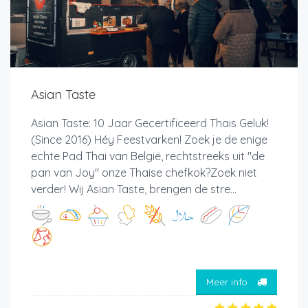
Asian Taste
Asian Taste: 10 Jaar Gecertificeerd Thais Geluk!
(Since 2016) Héy Feestvarken! Zoek je de enige
echte Pad Thai van België, rechtstreeks uit "de
pan van Joy" onze Thaise chefkok?Zoek niet
verder! Wij Asian Taste, brengen de stre...
Meer info