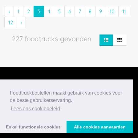
‹
1
2
3
4
5
6
7
8
9
10
11
12
›
227 foodtrucks gevonden
Foodtruckbestellen maakt gebruik van cookies voor
Onze nieuwste
de beste gebruikerservaring.
blogberichten
Lees ons cookiebeleid
Enkel functionele cookies
Alle cookies aanvaarden