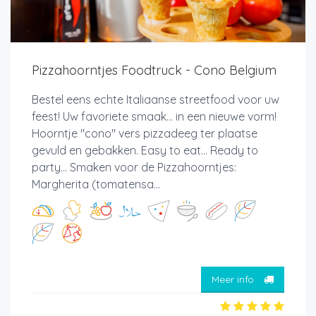
Pizzahoorntjes Foodtruck - Cono Belgium
Bestel eens echte Italiaanse streetfood voor uw
feest! Uw favoriete smaak... in een nieuwe vorm!
Hoorntje "cono" vers pizzadeeg ter plaatse
gevuld en gebakken. Easy to eat... Ready to
party... Smaken voor de Pizzahoorntjes:
Margherita (tomatensa...
Meer info