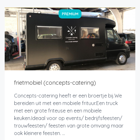
PREMIUM
frietmobiel (concepts-catering)
Concepts-catering heeft er een broertje bij.We
bereiden uit met een mobiele frituur.Een truck
met een grote friteuse en een mobiele
keuken.Ideaal voor op events/ bedrijfsfeesten/
trouwfeesten/ feesten van grote omvang maar
ook kleinere feesten. ...