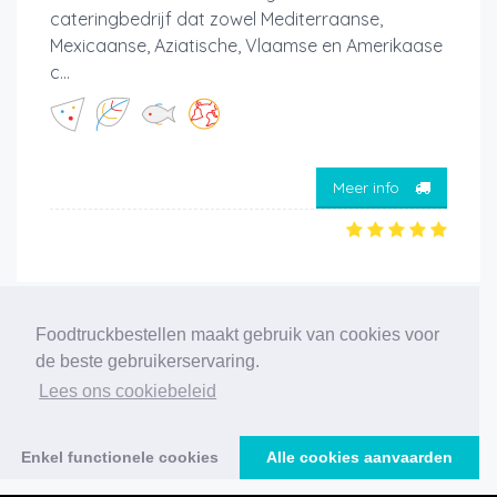
cateringbedrijf dat zowel Mediterraanse,
Mexicaanse, Aziatische, Vlaamse en Amerikaase
c...
Meer info
‹
1
2
3
4
5
6
7
8
9
10
›
Foodtruckbestellen maakt gebruik van cookies voor
de beste gebruikerservaring.
193 foodtrucks gevonden
Lees ons cookiebeleid
Enkel functionele cookies
Alle cookies aanvaarden