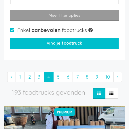
Meer filter opties
Enkel
aanbevolen
foodtrucks
‹
1
2
3
4
5
6
7
8
9
10
›
193 foodtrucks gevonden
PREMIUM