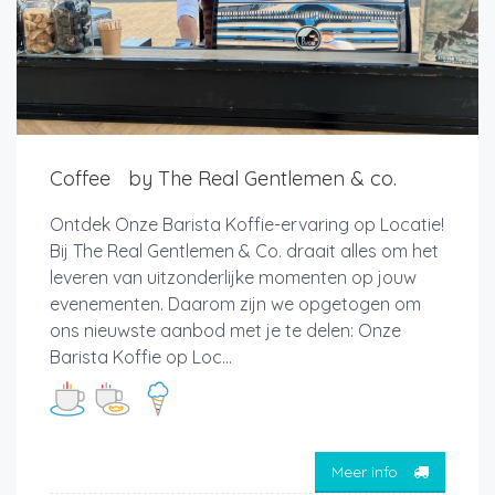
Coffee by The Real Gentlemen & co.
Ontdek Onze Barista Koffie-ervaring op Locatie!
Bij The Real Gentlemen & Co. draait alles om het
leveren van uitzonderlijke momenten op jouw
evenementen. Daarom zijn we opgetogen om
ons nieuwste aanbod met je te delen: Onze
Barista Koffie op Loc...
Meer info