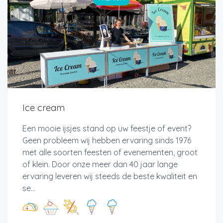
Ice cream
Een mooie ijsjes stand op uw feestje of event?
Geen probleem wij hebben ervaring sinds 1976
met alle soorten feesten of evenementen, groot
of klein. Door onze meer dan 40 jaar lange
ervaring leveren wij steeds de beste kwaliteit en
se...