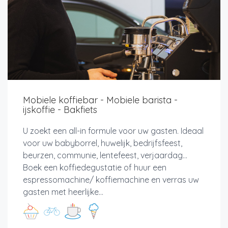
Mobiele koffiebar - Mobiele barista -
ijskoffie - Bakfiets
U zoekt een all-in formule voor uw gasten. Ideaal
voor uw babyborrel, huwelijk, bedrijfsfeest,
beurzen, communie, lentefeest, verjaardag…
Boek een koffiedegustatie of huur een
espressomachine/ koffiemachine en verras uw
gasten met heerlijke...