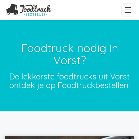
Foodtruck nodig in
Vorst?
De lekkerste foodtrucks uit Vorst
ontdek je op Foodtruckbestellen!