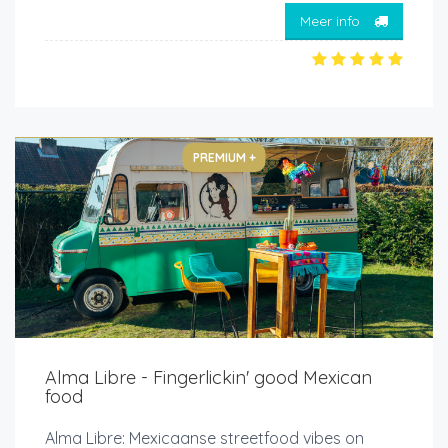
Meer info
PREMIUM +
Alma Libre - Fingerlickin' good Mexican
food
Alma Libre: Mexicaanse streetfood vibes on