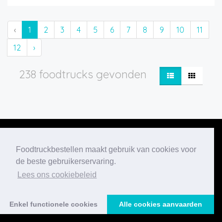
‹
1
2
3
4
5
6
7
8
9
10
11
12
›
238 foodtrucks gevonden
Foodtruckbestellen maakt gebruik van cookies voor
de beste gebruikerservaring.
Onze nieuwste
Lees ons cookiebeleid
blogberichten
Enkel functionele cookies
Alle cookies aanvaarden