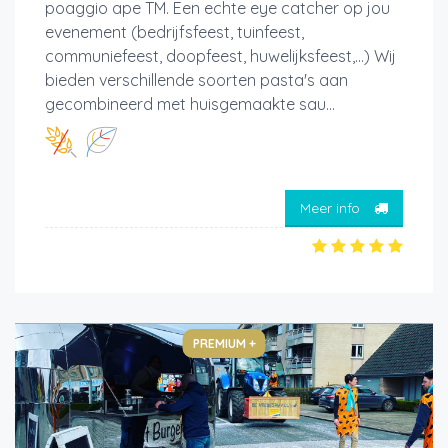
poaggio ape TM. Een echte eye catcher op jou
evenement (bedrijfsfeest, tuinfeest,
communiefeest, doopfeest, huwelijksfeest,...) Wij
bieden verschillende soorten pasta's aan
gecombineerd met huisgemaakte sau...
Meer info
PREMIUM +