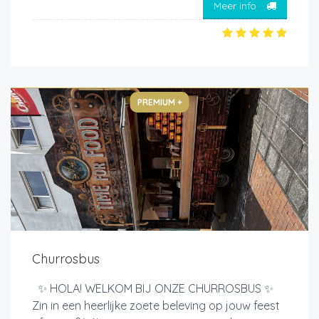
Meer info
PREMIUM +
Churrosbus
✨ HOLA! WELKOM BIJ ONZE CHURROSBUS ✨
Zin in een heerlijke zoete beleving op jouw feest