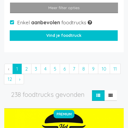
Meer filter opties
Enkel
aanbevolen
foodtrucks
‹
1
2
3
4
5
6
7
8
9
10
11
12
›
238 foodtrucks gevonden
PREMIUM