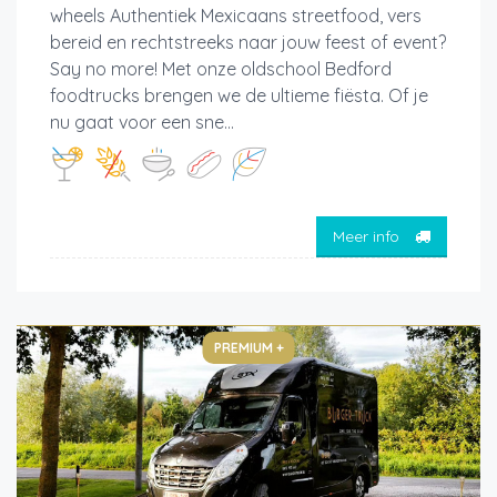
wheels Authentiek Mexicaans streetfood, vers
bereid en rechtstreeks naar jouw feest of event?
Say no more! Met onze oldschool Bedford
foodtrucks brengen we de ultieme fiësta. Of je
nu gaat voor een sne...
Meer info
PREMIUM +