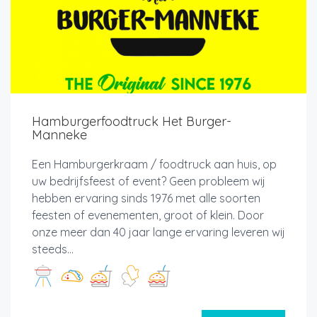
Hamburgerfoodtruck Het Burger-
Manneke
Een Hamburgerkraam / foodtruck aan huis, op
uw bedrijfsfeest of event? Geen probleem wij
hebben ervaring sinds 1976 met alle soorten
feesten of evenementen, groot of klein. Door
onze meer dan 40 jaar lange ervaring leveren wij
steeds...