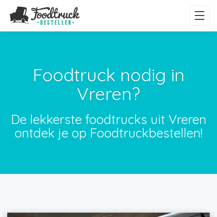
Foodtruck nodig in
Vreren?
De lekkerste foodtrucks uit Vreren
ontdek je op Foodtruckbestellen!