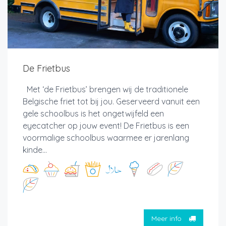
De Frietbus
Met ‘de Frietbus’ brengen wij de traditionele
Belgische friet tot bij jou. Geserveerd vanuit een
gele schoolbus is het ongetwijfeld een
eyecatcher op jouw event! De Frietbus is een
voormalige schoolbus waarmee er jarenlang
kinde...
Meer info