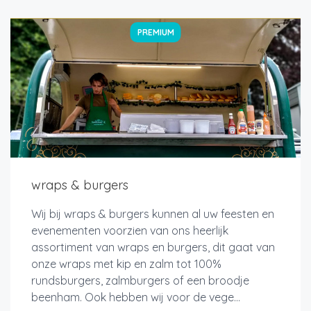
PREMIUM
wraps & burgers
Wij bij wraps & burgers kunnen al uw feesten en
evenementen voorzien van ons heerlijk
assortiment van wraps en burgers, dit gaat van
onze wraps met kip en zalm tot 100%
rundsburgers, zalmburgers of een broodje
beenham. Ook hebben wij voor de vege...