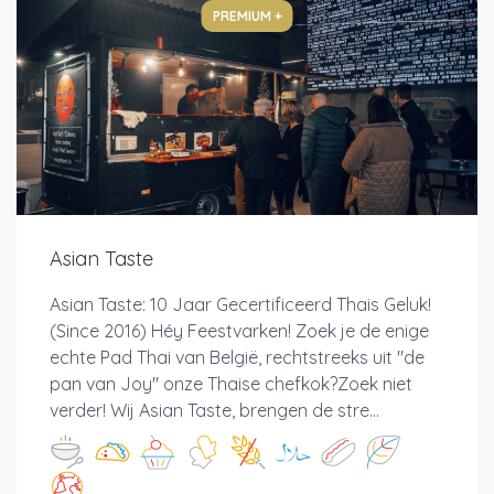
PREMIUM +
Asian Taste
Asian Taste: 10 Jaar Gecertificeerd Thais Geluk!
(Since 2016) Héy Feestvarken! Zoek je de enige
echte Pad Thai van België, rechtstreeks uit "de
pan van Joy" onze Thaise chefkok?Zoek niet
verder! Wij Asian Taste, brengen de stre...