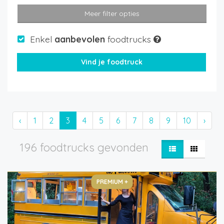
Meer filter opties
Enkel
aanbevolen
foodtrucks
‹
1
2
3
4
5
6
7
8
9
10
›
196 foodtrucks gevonden
PREMIUM +