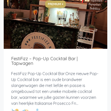
PREMIUM +
FestiFizz – Pop-Up Cocktail Bar |
Tapwagen
FestiFizz Pop-Up Cocktail Bar:Onze nieuwe Pop-
Up Cocktail bar is een oude brandweer
slangenwagen die met liefde en passie is
omgebouwd tot een unieke mobiele cocktail
bar, waarmee we jullie gasten kunnen voorzien
van heerlijke Italiaanse Prosecco Fri...