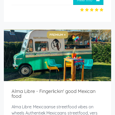
PREMIUM +
Alma Libre - Fingerlickin' good Mexican
food
Alma Libre: Mexicaanse streetfood vibes on
wheels Authentiek Mexicaans streetfood, vers