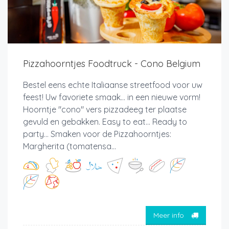
Pizzahoorntjes Foodtruck - Cono Belgium
Bestel eens echte Italiaanse streetfood voor uw
feest! Uw favoriete smaak... in een nieuwe vorm!
Hoorntje "cono" vers pizzadeeg ter plaatse
gevuld en gebakken. Easy to eat... Ready to
party... Smaken voor de Pizzahoorntjes:
Margherita (tomatensa...
Meer info