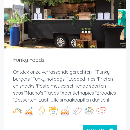
Funky Foods
Ontdek onze verrassende gerechten!!! *Funky
burgers *Funky hotdogs *Loaded fries *Frieten
en snacks *Pasta met verschillende soorten
saus *Nacho's *Tapas *Aperitiefhapjes *Broodjes
*Desserten Laat jullie smaakpapillen dansen!...
Meer info