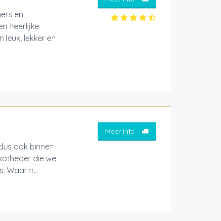
gers en
n heerlijke
 leuk, lekker en
Meer info
 dus ook binnen
 katheder die we
. Waar n...