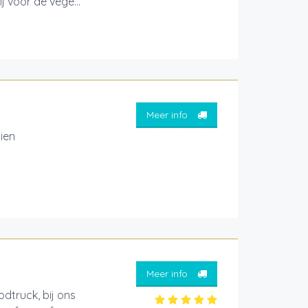
 voor de vege...
Meer info
zien
Meer info
dtruck, bij ons