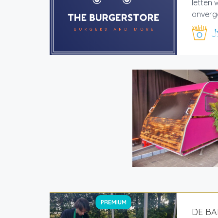
letten 
onverge
PREMIUM
DE BA