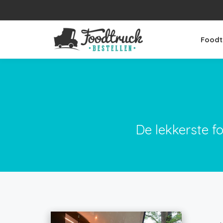
Foodt
De lekkerste f