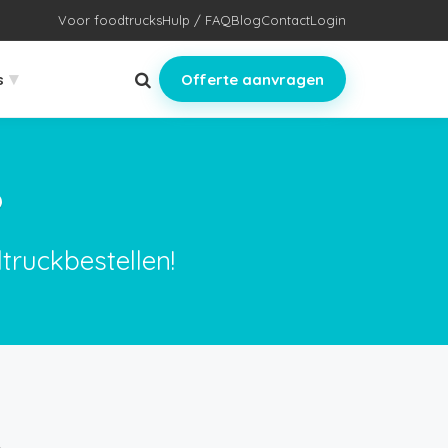
Voor foodtrucks
Hulp / FAQ
Blog
Contact
Login
▾
s
Offerte aanvragen
?
truckbestellen!