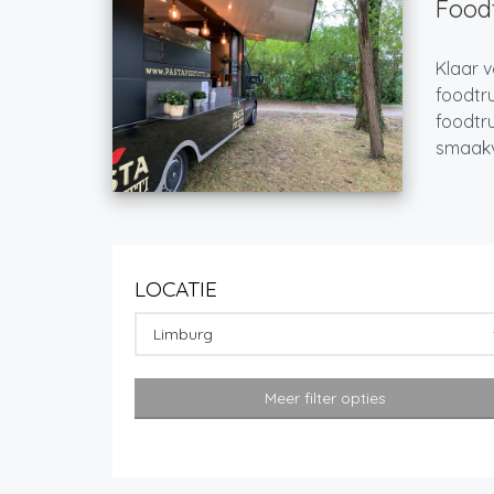
Foodt
Klaar v
foodtru
foodtru
smaakvo
LOCATIE
Limburg
Meer filter opties