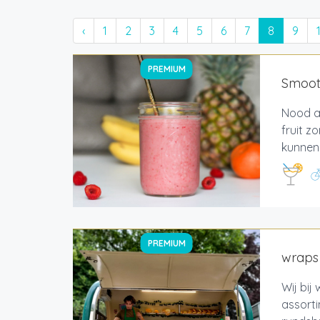
‹
1
2
3
4
5
6
7
8
9
PREMIUM
Smooth
Nood a
fruit 
kunnen 
PREMIUM
wraps
Wij bij
assorti