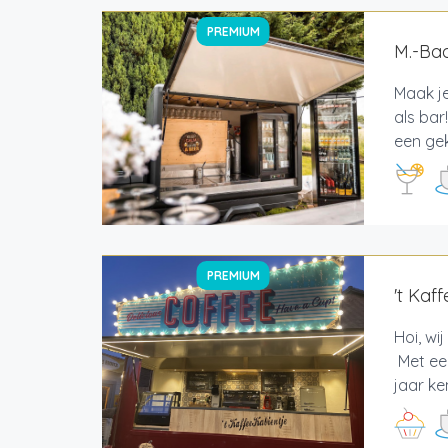
PREMIUM
M.-Ba
Maak j
als bar
een gek
PREMIUM
't Kaf
Hoi, wi
Met een
jaar ke