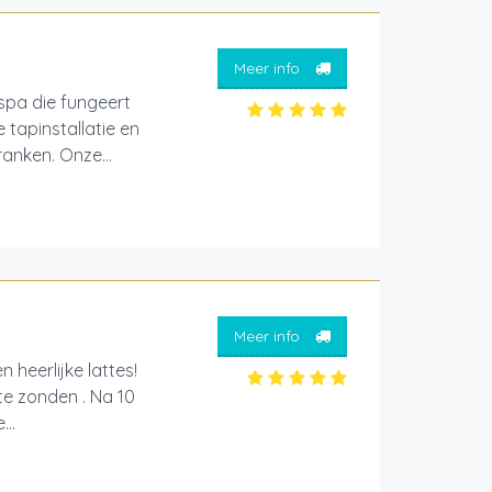
Meer info
pa die fungeert
 tapinstallatie en
ranken. Onze...
Meer info
 heerlijke lattes!
te zonden . Na 10
..