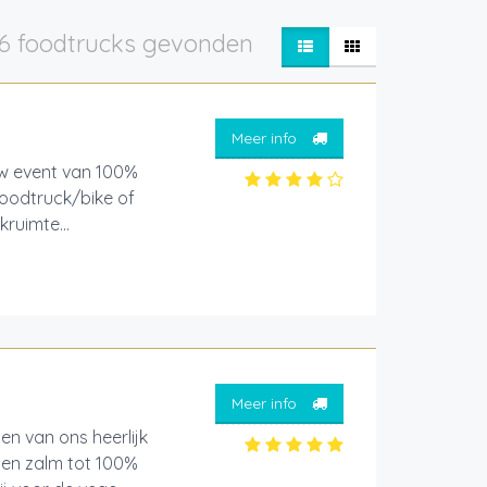
6 foodtrucks gevonden
Meer info
uw event van 100%
oodtruck/bike of
ruimte...
Meer info
en van ons heerlijk
 en zalm tot 100%