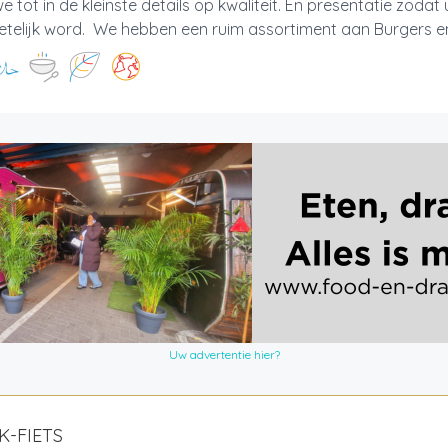
we tot in de kleinste details op kwaliteit. En presentatie zodat
telijk word. We hebben een ruim assortiment aan Burgers en
Uw advertentie hier?
K-FIETS