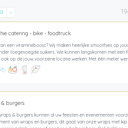
19
10
›
ie catering - bike - foodtruck
an een vitamineboost? Wij maken heerlijke smoothies op jo
zonder toegevoegde suikers. We kunnen langskomen met een f
ook op de jouw voorziene locatie werken. Met één meter werk
 & burgers
 wraps & burgers kunnen al uw feesten en evenementen voorzi
ment van wraps en burgers, dit gaat van onze wraps met kip