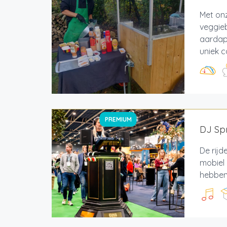
Met on
veggie
aardapp
uniek c
PREMIUM
DJ Spr
De rijd
mobiel 
hebben 