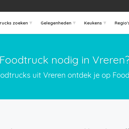
▾
▾
▾
rucks zoeken
Gelegenheden
Keukens
Regio'
Foodtruck nodig in Vreren
oodtrucks uit Vreren ontdek je op Food