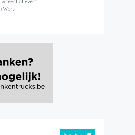
 uw feest of event
 Wors...
Meer info