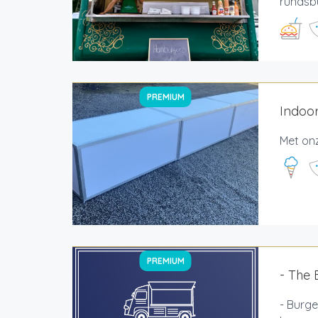
rundsb
PREMIUM
Indoor
Met onz
PREMIUM
- The 
- Burge