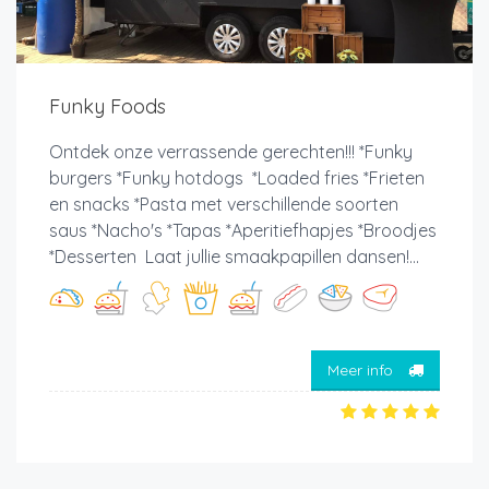
Funky Foods
Ontdek onze verrassende gerechten!!! *Funky
burgers *Funky hotdogs *Loaded fries *Frieten
en snacks *Pasta met verschillende soorten
saus *Nacho's *Tapas *Aperitiefhapjes *Broodjes
*Desserten Laat jullie smaakpapillen dansen!...
Meer info