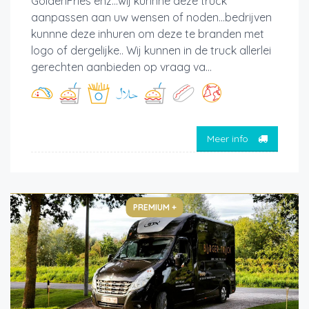
GoldenFries enz...wij kunnne deze truck
aanpassen aan uw wensen of noden...bedrijven
kunnne deze inhuren om deze te branden met
logo of dergelijke.. Wij kunnen in de truck allerlei
gerechten aanbieden op vraag va...
Meer info
PREMIUM +