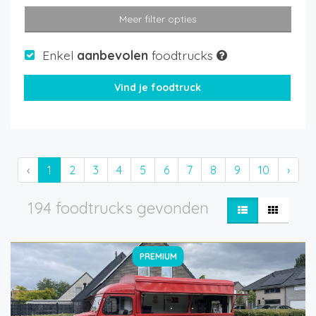
Meer filter opties
Enkel
aanbevolen
foodtrucks
‹
1
2
3
4
5
6
7
8
9
10
›
194 foodtrucks gevonden
PREMIUM