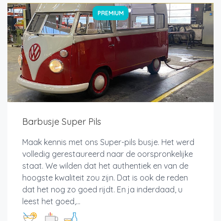
PREMIUM
Barbusje Super Pils
Maak kennis met ons Super-pils busje. Het werd
volledig gerestaureerd naar de oorspronkelijke
staat. We wilden dat het authentiek en van de
hoogste kwaliteit zou zijn. Dat is ook de reden
dat het nog zo goed rijdt. En ja inderdaad, u
leest het goed,...