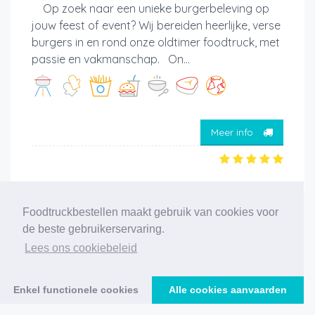
Op zoek naar een unieke burgerbeleving op
jouw feest of event? Wij bereiden heerlijke, verse
burgers in en rond onze oldtimer foodtruck, met
passie en vakmanschap. On...
Meer info
Foodtruckbestellen maakt gebruik van cookies voor
‹
1
2
3
4
5
6
7
8
9
10
›
de beste gebruikerservaring.
Lees ons cookiebeleid
194 foodtrucks gevonden
Enkel functionele cookies
Alle cookies aanvaarden