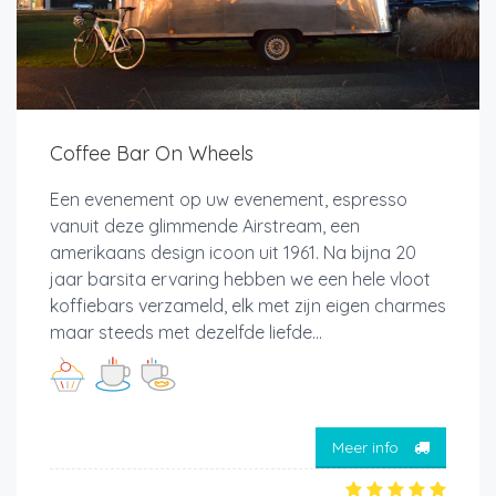
Coffee Bar On Wheels
Een evenement op uw evenement, espresso
vanuit deze glimmende Airstream, een
amerikaans design icoon uit 1961. Na bijna 20
jaar barsita ervaring hebben we een hele vloot
koffiebars verzameld, elk met zijn eigen charmes
maar steeds met dezelfde liefde...
Meer info