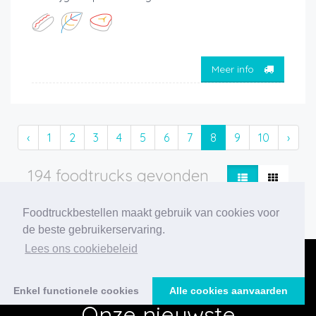
Meer info
‹
1
2
3
4
5
6
7
8
9
10
›
194 foodtrucks gevonden
Foodtruckbestellen maakt gebruik van cookies voor
de beste gebruikerservaring.
Lees ons cookiebeleid
Enkel functionele cookies
Alle cookies aanvaarden
Onze nieuwste