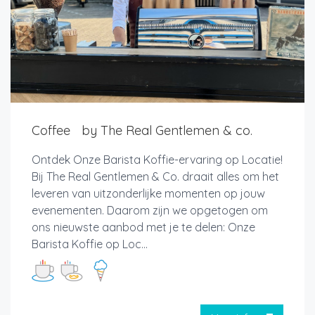
Coffee by The Real Gentlemen & co.
Ontdek Onze Barista Koffie-ervaring op Locatie!
Bij The Real Gentlemen & Co. draait alles om het
leveren van uitzonderlijke momenten op jouw
evenementen. Daarom zijn we opgetogen om
ons nieuwste aanbod met je te delen: Onze
Barista Koffie op Loc...