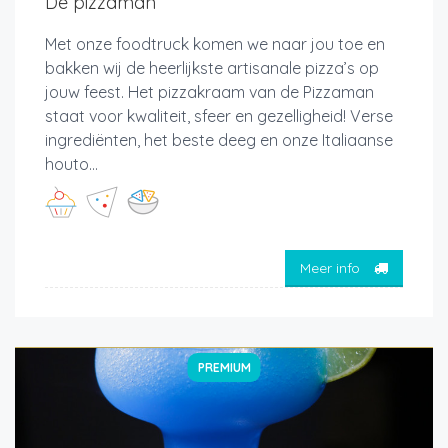
De pizzaman
Met onze foodtruck komen we naar jou toe en
bakken wij de heerlijkste artisanale pizza’s op
jouw feest. Het pizzakraam van de Pizzaman
staat voor kwaliteit, sfeer en gezelligheid! Verse
ingrediënten, het beste deeg en onze Italiaanse
houto...
Meer info
PREMIUM