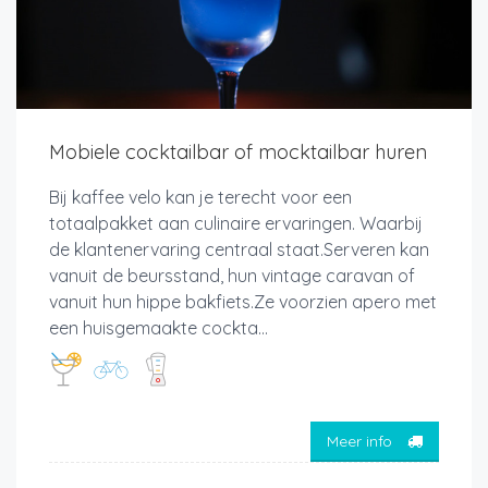
Mobiele cocktailbar of mocktailbar huren
Bij kaffee velo kan je terecht voor een
totaalpakket aan culinaire ervaringen. Waarbij
de klantenervaring centraal staat.Serveren kan
vanuit de beursstand, hun vintage caravan of
vanuit hun hippe bakfiets.Ze voorzien apero met
een huisgemaakte cockta...
Meer info