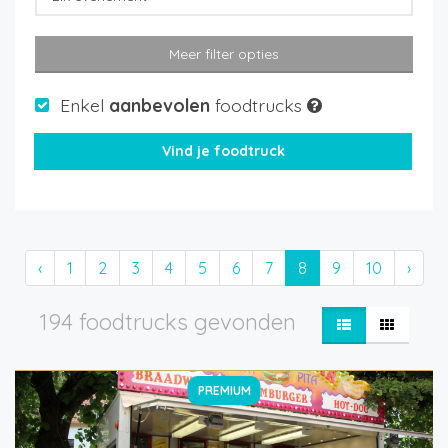
Meer filter opties
Enkel
aanbevolen
foodtrucks
‹
1
2
3
4
5
6
7
8
9
10
›
194 foodtrucks gevonden
PREMIUM