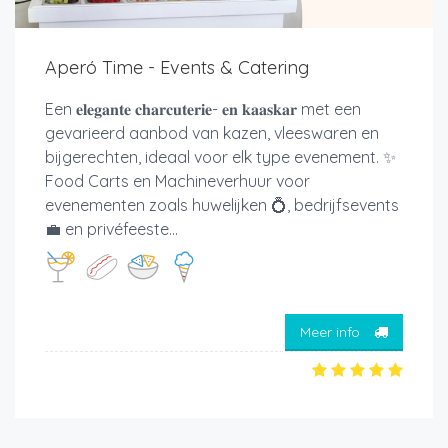
Aperó Time - Events & Catering
Een 𝐞𝐥𝐞𝐠𝐚𝐧𝐭𝐞 𝐜𝐡𝐚𝐫𝐜𝐮𝐭𝐞𝐫𝐢𝐞- 𝐞𝐧 𝐤𝐚𝐚𝐬𝐤𝐚𝐫 met een
gevarieerd aanbod van kazen, vleeswaren en
bijgerechten, ideaal voor elk type evenement. ✨
Food Carts en Machineverhuur voor
evenementen zoals huwelijken 💍, bedrijfsevents
💼 en privéfeeste...
Meer info