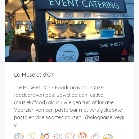
Le Muselet d'Or
Le Muselet dOr - Foodcaravan Onze
foodcaravan past zowel op een festival
(muziek/food) als in uw eigen tuin of locatie.
Voorzien van een pasta bar met vers gekookte
pasta en drie soorten sauzen (bolognaise, vegi
e...