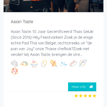
Asian Taste
Asian Taste: 10 Jaar Gecertificeerd Thais Geluk!
(Since 2016) Héy Feestvarken! Zoek je de enige
echte Pad Thai van België, rechtstreeks uit "de
pan van Joy" onze Thaise chefkok?Zoek niet
verder! Wij Asian Taste, brengen de stre...
Meer info