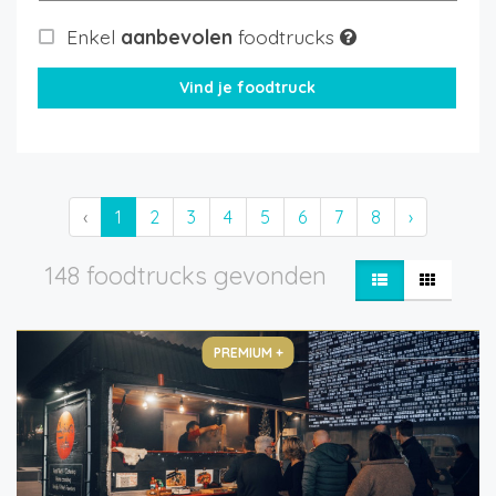
Enkel
aanbevolen
foodtrucks
‹
1
2
3
4
5
6
7
8
›
148 foodtrucks gevonden
PREMIUM +