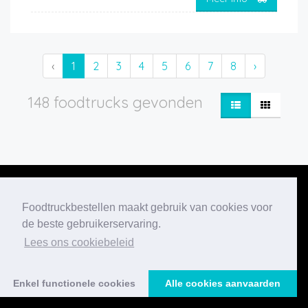
‹
1
2
3
4
5
6
7
8
›
148 foodtrucks gevonden
Foodtruckbestellen maakt gebruik van cookies voor
de beste gebruikerservaring.
Onze nieuwste
Lees ons cookiebeleid
blogberichten
Enkel functionele cookies
Alle cookies aanvaarden