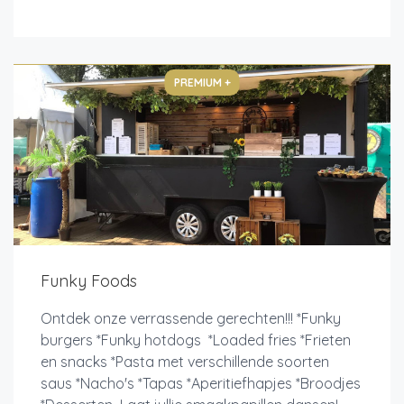
PREMIUM +
Funky Foods
Ontdek onze verrassende gerechten!!! *Funky
burgers *Funky hotdogs *Loaded fries *Frieten
en snacks *Pasta met verschillende soorten
saus *Nacho's *Tapas *Aperitiefhapjes *Broodjes