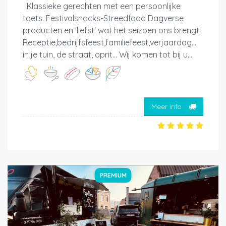
Klassieke gerechten met een persoonlijke
toets. Festivalsnacks-Streedfood Dagverse
producten en 'liefst' wat het seizoen ons brengt!
Receptie,bedrijfsfeest,familiefeest,verjaardag....
in je tuin, de straat, oprit... Wij komen tot bij u....
Meer info
PREMIUM