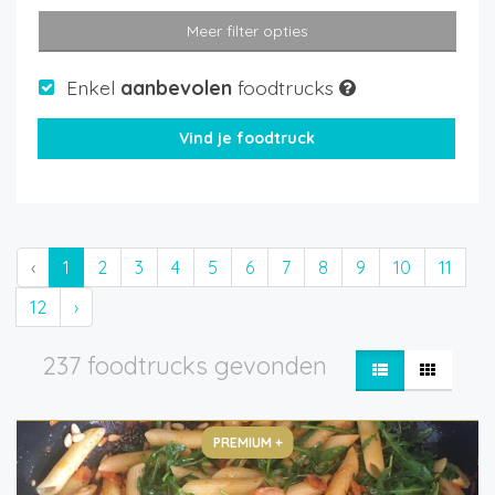
Meer filter opties
Enkel
aanbevolen
foodtrucks
‹
1
2
3
4
5
6
7
8
9
10
11
12
›
237 foodtrucks gevonden
PREMIUM +