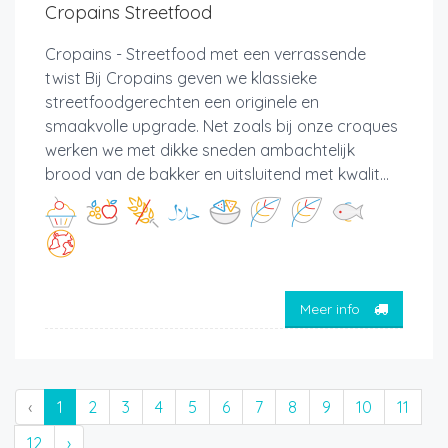
Cropains Streetfood
Cropains - Streetfood met een verrassende
twist Bij Cropains geven we klassieke
streetfoodgerechten een originele en
smaakvolle upgrade. Net zoals bij onze croques
werken we met dikke sneden ambachtelijk
brood van de bakker en uitsluitend met kwalit...
Meer info
‹
1
2
3
4
5
6
7
8
9
10
11
12
›