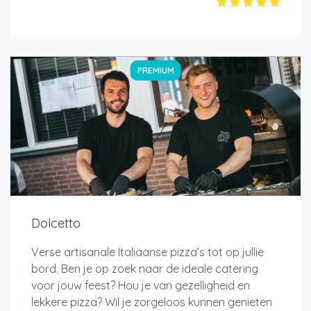
PREMIUM
Dolcetto
Verse artisanale Italiaanse pizza’s tot op jullie
bord. Ben je op zoek naar de ideale catering
voor jouw feest? Hou je van gezelligheid en
lekkere pizza? Wil je zorgeloos kunnen genieten