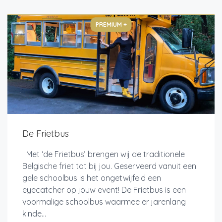
PREMIUM +
De Frietbus
Met ‘de Frietbus’ brengen wij de traditionele
Belgische friet tot bij jou. Geserveerd vanuit een
gele schoolbus is het ongetwijfeld een
eyecatcher op jouw event! De Frietbus is een
voormalige schoolbus waarmee er jarenlang
kinde...