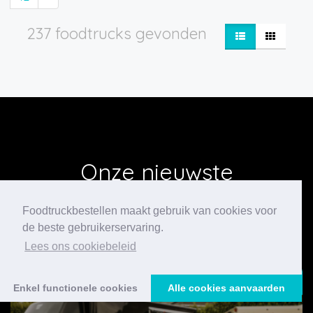
237 foodtrucks gevonden
Onze nieuwste
blogberichten
Foodtruckbestellen maakt gebruik van cookies voor
de beste gebruikerservaring.
Lees ons cookiebeleid
24/07/2026
Enkel functionele cookies
Alle cookies aanvaarden