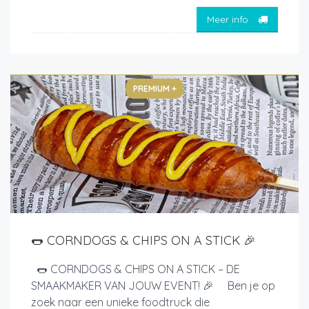
Meer info
PREMIUM +
🌭 CORNDOGS & CHIPS ON A STICK 🎉
🌭 CORNDOGS & CHIPS ON A STICK – DE
SMAAKMAKER VAN JOUW EVENT! 🎉 Ben je op
zoek naar een unieke foodtruck die