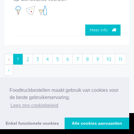
Meer info
‹
1
2
3
4
5
6
7
8
9
10
11
›
206 foodtrucks gevonden
Foodtruckbestellen maakt gebruik van cookies voor
de beste gebruikerservaring.
Lees ons cookiebeleid
Enkel functionele cookies
Alle cookies aanvaarden