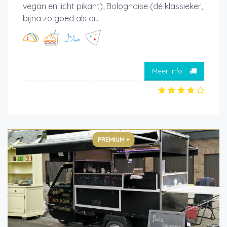
vegan en licht pikant), Bolognaise (dé klassieker,
bijna zo goed als di...
Meer info
PREMIUM +