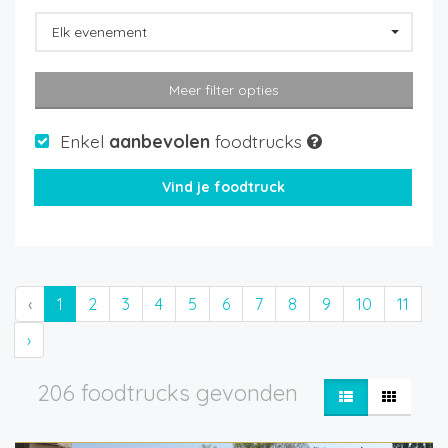
Elk evenement
Meer filter opties
Enkel
aanbevolen
foodtrucks
‹
1
2
3
4
5
6
7
8
9
10
11
›
206 foodtrucks gevonden