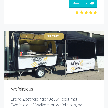
Meer info
PREMIUM +
Wafelicious
Breng Zoetheid naar Jouw Feest met
“Wafelicious!” Welkom bij Wafelicious, de