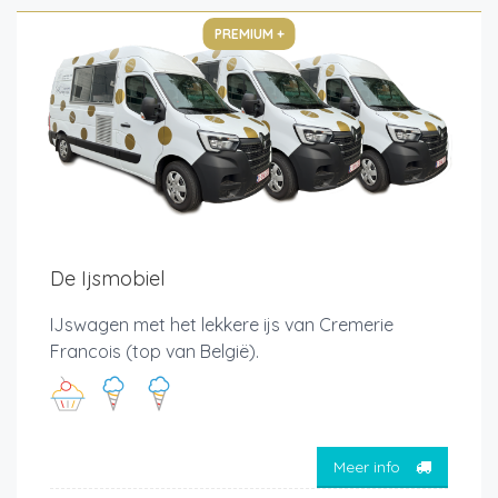
PREMIUM +
De Ijsmobiel
IJswagen met het lekkere ijs van Cremerie
Francois (top van België).
Meer info