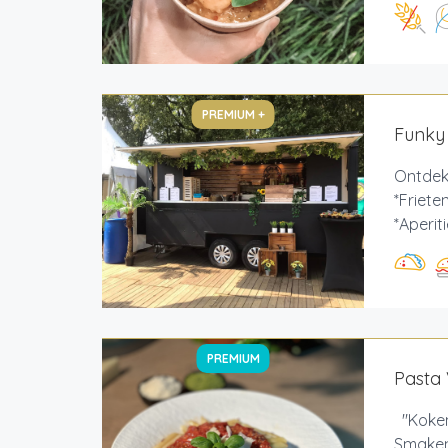
PREMIUM +
Funky
Ontdek
*Friete
*Aperit
PREMIUM
Pasta
"Koken 
Smaken