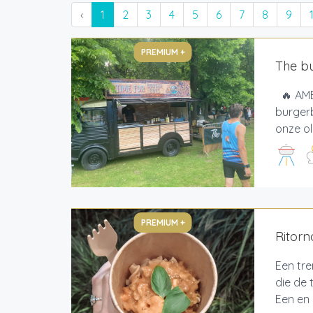
‹
1
2
3
4
5
6
7
8
9
PREMIUM +
The b
🔥 AMB
burgerb
onze o
PREMIUM +
Ritor
Een tr
die de 
Een en 