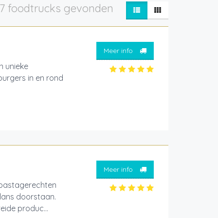
7 foodtrucks gevonden
Meer info
 unieke
burgers in en rond
Meer info
 pastagerechten
glans doorstaan.
eide produc...