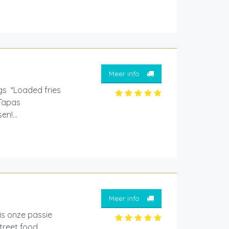
Meer info
gs *Loaded fries
*Tapas
n!...
Meer info
is onze passie
treet food