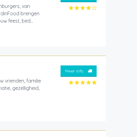
hburgers, van
JardinFood brengen
w feest, bed...
Meer info
w vrienden, familie
atie, gezelligheid,