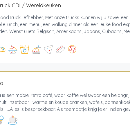
ruck CDI / Wereldkeuken
oodTruck liefhebber, Met onze trucks kunnen wij u zowel een 
lle lunch, een menu, een walking dinner als een leuke food ex
en. Wenst u iets Belgisch, Amerikaans, Japans, Cubaans, Me
ta
a is een mobiel retro café, waar koffie weliswaar een belangrij
multi inzetbaar : warme en koude dranken, wafels, pannenkoeke
s, .....Alles is bespreekbaar. Als toemaatje krijg je er, indien gew