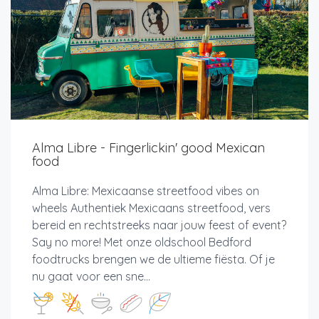
Alma Libre - Fingerlickin' good Mexican
food
Alma Libre: Mexicaanse streetfood vibes on
wheels Authentiek Mexicaans streetfood, vers
bereid en rechtstreeks naar jouw feest of event?
Say no more! Met onze oldschool Bedford
foodtrucks brengen we de ultieme fiësta. Of je
nu gaat voor een sne...