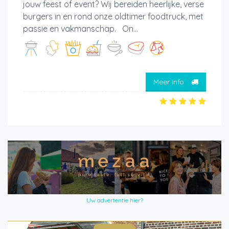
jouw feest of event? Wij bereiden heerlijke, verse
burgers in en rond onze oldtimer foodtruck, met
passie en vakmanschap. On...
Meer info
Uw advertentie hier?