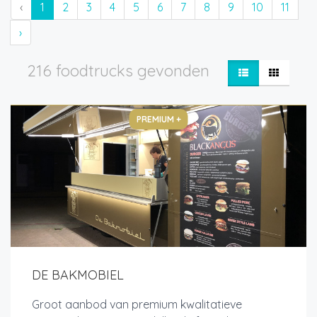
‹
1
2
3
4
5
6
7
8
9
10
11
›
216 foodtrucks gevonden
PREMIUM +
DE BAKMOBIEL
Groot aanbod van premium kwalitatieve