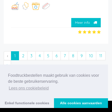
Meer info
‹
1
2
3
4
5
6
7
8
9
10
11
›
Foodtruckbestellen maakt gebruik van cookies voor
216 foodtrucks gevonden
de beste gebruikerservaring.
Lees ons cookiebeleid
Enkel functionele cookies
Alle cookies aanvaarden