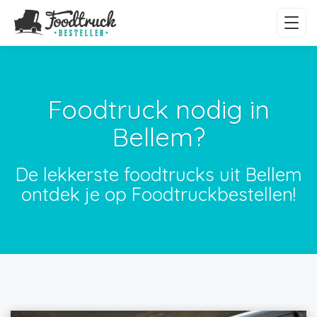
Foodtruck nodig in
Bellem?
De lekkerste foodtrucks uit Bellem
ontdek je op Foodtruckbestellen!