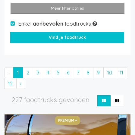
Meer filter opties
Enkel
aanbevolen
foodtrucks
‹
1
2
3
4
5
6
7
8
9
10
11
12
›
227 foodtrucks gevonden
PREMIUM +