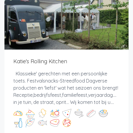
Katie's Rolling Kitchen
Klassieke' gerechten met een persoonlijke
toets. Festvalsnacks-Streedfood Dagverse
producten en 'liefst' wat het seizoen ons brengt!
Receptie,bedrijfsfeest,familiefeest,verjaardag....
in je tuin, de straat, oprit... Wij komen tot bij u....