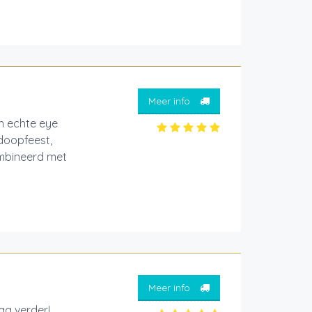
Meer info
n echte eye
 doopfeest,
combineerd met
Meer info
aag verder!