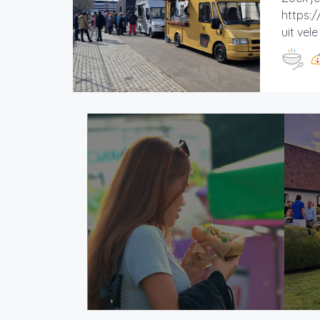
https:/
uit vel