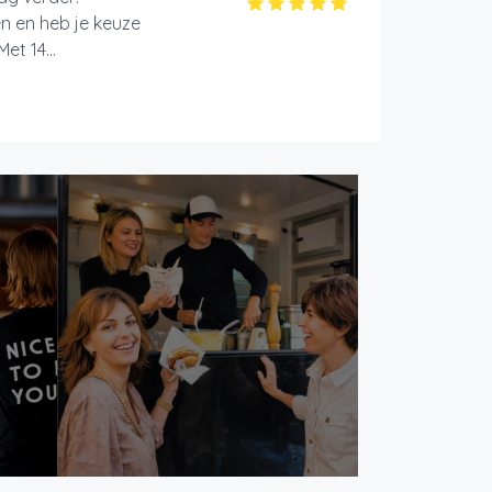
en en heb je keuze
et 14...