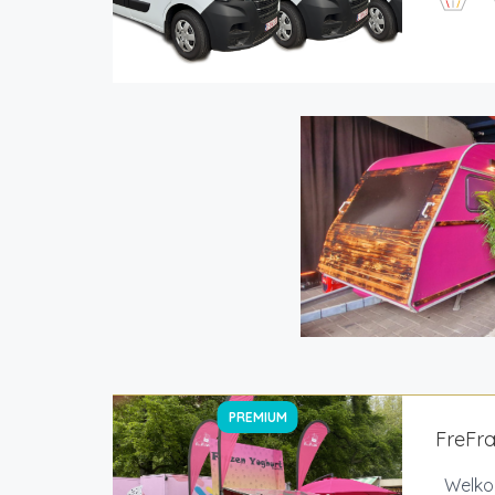
PREMIUM
FreFr
Welkom 