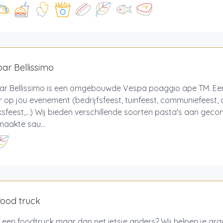
ar Bellissimo
ar Bellissimo is een omgebouwde Vespa poaggio ape TM. Ee
 op jou evenement (bedrijfsfeest, tuinfeest, communiefeest,
ksfeest,...) Wij bieden verschillende soorten pasta's aan ge
aakte sau...
food truck
 een foodtruck maar dan net ietsje anders? Wij helpen je gr