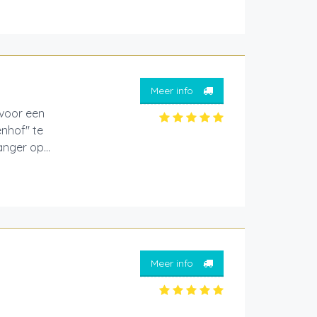
Meer info
 voor een
enhof" te
nger op...
Meer info