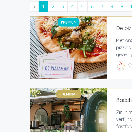
‹
1
2
3
4
5
6
7
8
9
PREMIUM
De pi
Met onz
pizza’s
gezelli
PREMIUM +
Bacch
Zin in
verfijn
fastfoo