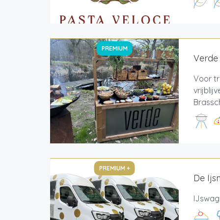
PREMIUM
Verde
Voor tr
vrijbli
Brassch
PREMIUM +
De Ijs
IJswage