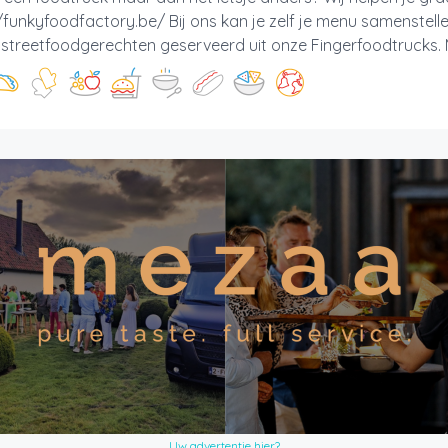
/funkyfoodfactory.be/ Bij ons kan je zelf je menu samenstell
e streetfoodgerechten geserveerd uit onze Fingerfoodtrucks. M
Uw advertentie hier?