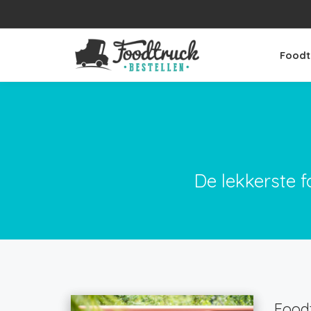
Foodt
De lekkerste f
Foodt