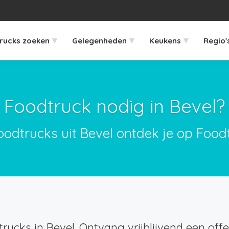
▾
▾
▾
rucks zoeken
Gelegenheden
Keukens
Regio'
Foodtruck nodig in Bevel?
oodtrucks uit Bevel ontdek je op Food
rucks in Bevel. Ontvang vrijblijvend een offe