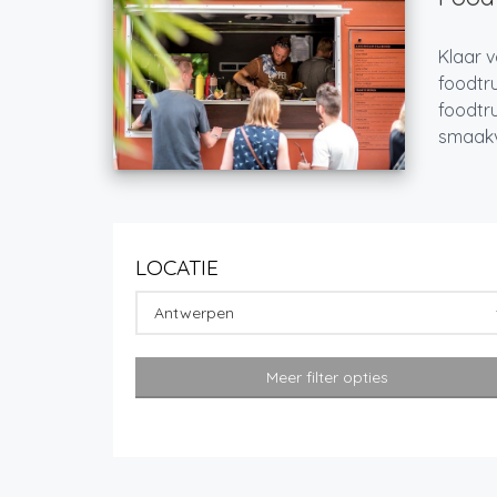
Klaar v
foodtru
foodtru
smaakvo
LOCATIE
Antwerpen
Meer filter opties