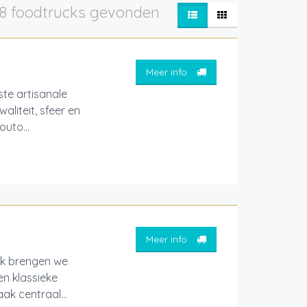
8 foodtrucks gevonden
Meer info
ste artisanale
liteit, sfeer en
uto...
Meer info
ck brengen we
en klassieke
ak centraal...