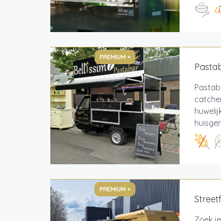
PREMIUM +
Pastab
Pastab
catcher
huwelij
huisgem
PREMIUM +
Street
Zoek je