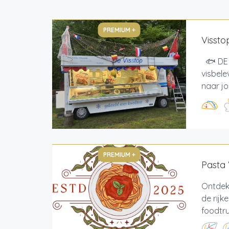
PREMIUM +
Vissto
🐟 DE 
visbele
naar jo
PREMIUM +
Pasta
Ontdek
de rijk
foodtru