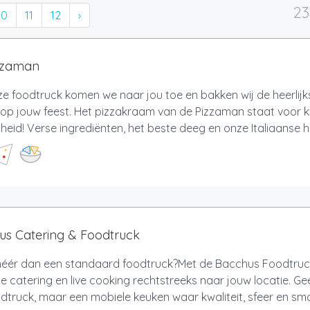
23
10
11
12
›
zzaman
e foodtruck komen we naar jou toe en bakken wij de heerlijk
 op jouw feest. Het pizzakraam van de Pizzaman staat voor kwa
gheid! Verse ingrediënten, het beste deeg en onze Italiaanse ho
us Catering & Foodtruck
 méér dan een standaard foodtruck?Met de Bacchus Foodtru
de catering en live cooking rechtstreeks naar jouw locatie. Ge
dtruck, maar een mobiele keuken waar kwaliteit, sfeer en sma