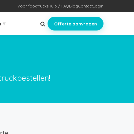
Voor foodtrucks
Hulp / FAQ
Blog
Contact
Login
▾
s
Offerte aanvragen
truckbestellen!
rte.