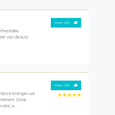
Meer info
thentieke
feer van de kust
Meer info
aVeloce brengen we
venement. Onze
tie, is...