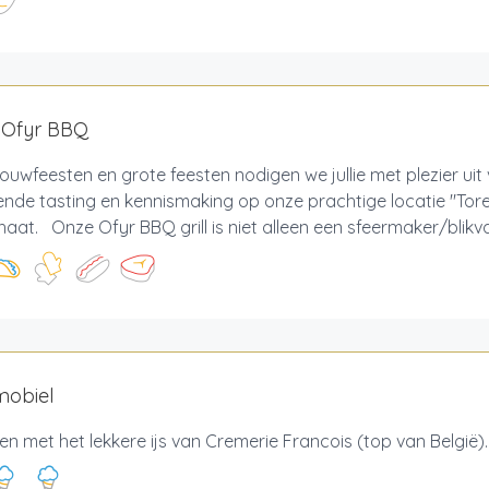
 Ofyr BBQ
ouwfeesten en grote feesten nodigen we jullie met plezier uit
jvende tasting en kennismaking op onze prachtige locatie "Tor
aat. Onze Ofyr BBQ grill is niet alleen een sfeermaker/blikva
mobiel
n met het lekkere ijs van Cremerie Francois (top van België).