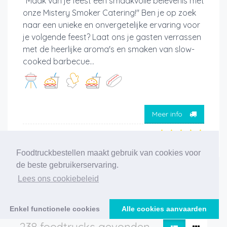
"Maak van je feest een smaakvolle belevenis met
onze Mistery Smoker Catering!" Ben je op zoek
naar een unieke en onvergetelijke ervaring voor
je volgende feest? Laat ons je gasten verrassen
met de heerlijke aroma's en smaken van slow-
cooked barbecue...
Meer info
Foodtruckbestellen maakt gebruik van cookies voor
de beste gebruikerservaring.
Lees ons cookiebeleid
‹
1
2
3
4
5
6
7
8
9
10
11
12
›
Enkel functionele cookies
Alle cookies aanvaarden
238 foodtrucks gevonden