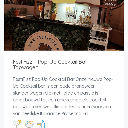
FestiFizz – Pop-Up Cocktail Bar |
Tapwagen
FestiFizz Pop-Up Cocktail Bar:Onze nieuwe Pop-
Up Cocktail bar is een oude brandweer
slangenwagen die met liefde en passie is
omgebouwd tot een unieke mobiele cocktail
bar, waarmee we jullie gasten kunnen voorzien
van heerlijke Italiaanse Prosecco Fri...