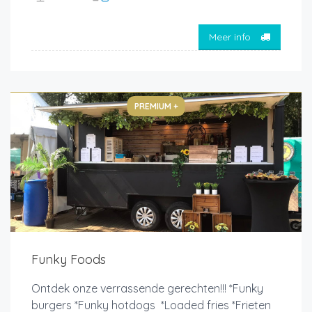
Meer info
PREMIUM +
Funky Foods
Ontdek onze verrassende gerechten!!! *Funky
burgers *Funky hotdogs *Loaded fries *Frieten