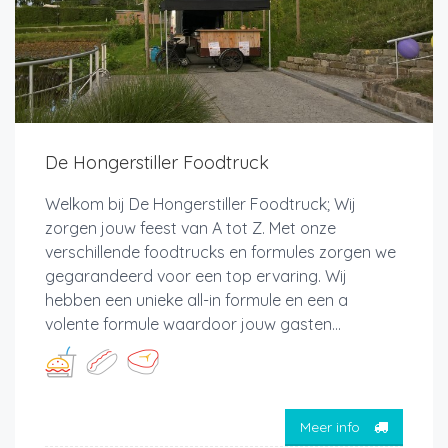
De Hongerstiller Foodtruck
Welkom bij De Hongerstiller Foodtruck; Wij
zorgen jouw feest van A tot Z. Met onze
verschillende foodtrucks en formules zorgen we
gegarandeerd voor een top ervaring. Wij
hebben een unieke all-in formule en een a
volente formule waardoor jouw gasten...
Meer info