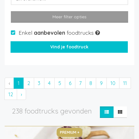
Meer filter opties
Enkel
aanbevolen
foodtrucks
‹
1
2
3
4
5
6
7
8
9
10
11
12
›
238 foodtrucks gevonden
PREMIUM +